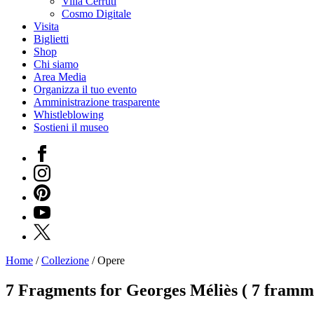
Villa Cerruti
Cosmo Digitale
Visita
Biglietti
Shop
Chi siamo
Area Media
Organizza il tuo evento
Amministrazione trasparente
Whistleblowing
Sostieni il museo
Facebook
Instagram
Pinterest
YouTube
X
Home
/
Collezione
/
Opere
Programmi
Mostre
7 Fragments for Georges Méliès ( 7 framm
Eventi
Archivi