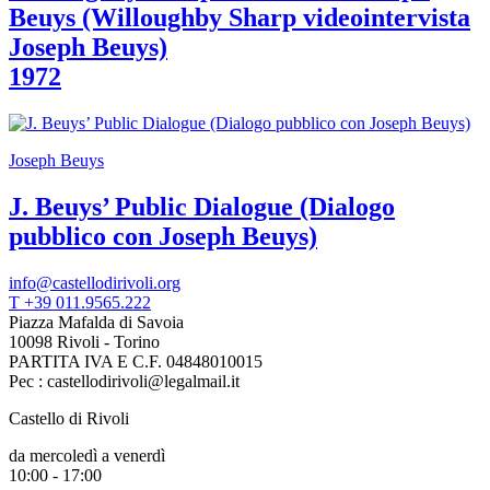
Area
Beuys (Willoughby Sharp videointervista
Media
Joseph Beuys)
Organizza
il
1972
tuo
evento
Amministrazione
trasparente
Joseph Beuys
Whistleblowing
Sostieni
J. Beuys’ Public Dialogue (Dialogo
il
museo
pubblico con Joseph Beuys)
info@castellodirivoli.org
T +39 011.9565.222
Piazza Mafalda di Savoia
10098 Rivoli - Torino
PARTITA IVA E C.F. 04848010015
Pec : castellodirivoli@legalmail.it
Castello di Rivoli
da mercoledì a venerdì
10:00 - 17:00