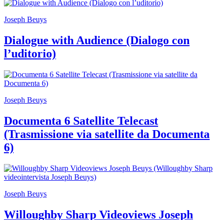
guidate
Progetto
Joseph Beuys
Summer
School
Dialogue with Audience (Dialogo con
Progetti
Speciali
l’uditorio)
Ricerca
Storia
Sedi
Tutte
le
Joseph Beuys
sedi
Edificio
Castello
Documenta 6 Satellite Telecast
Manica
(Trasmissione via satellite da Documenta
Lunga
Villa
6)
Cerruti
Cosmo
Digitale
Visita
Biglietti
Joseph Beuys
Shop
Chi
Willoughby Sharp Videoviews Joseph
siamo