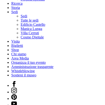
Ricerca
Storia
Sedi
Sedi
Tutte le sedi
Edificio Castello
Manica Lunga
Villa Cerruti
Cosmo Digitale
Visita
Biglietti
Shop
Chi siamo
Area Media
Organizza il tuo evento
Amministrazione trasparente
Whistleblowing
Sostieni il museo
Facebook
Instagram
Pinterest
YouTube