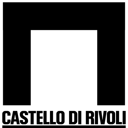
Salta
Castello
al
di
contenuto
Rivoli
-
Vai
all'homepage