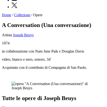
X
Home
/
Collezione
/
Opere
Programmi
Mostre
A Conversation (Una conversazione)
Eventi
Archivi
Artista
Joseph Beuys
del
Museo
1974
Cosmo
Digitale
in collaborazione con Nam June Paik e Douglas Davis
Collezione
Accessibilità
video, bianco e nero, sonoro, 34′
Educazione
Educazione
Acquistato con il contributo di Compagnia di San Paolo.
News
Dipartimento
Educazione
Formazione
e
Ricerca
Famiglie
Tutte le opere di Joseph Beuys
Scuole
Visite