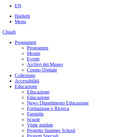
EN
Biglietti
Menu
Chiudi
Programmi
Programmi
Mostre
Eventi
Archivi del Museo
Cosmo Digitale
Collezione
Accessibilità
Educazione
Educazione
Educazione
News Dipartimento Educazione
Formazione e Ricerca
Famiglie
Scuole
Visite guidate
Progetto Summer School
Progetti Speciali