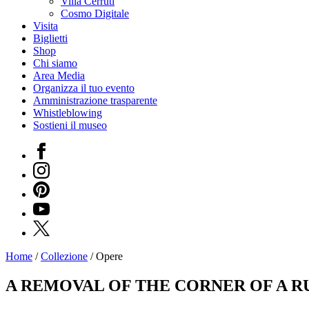
Villa Cerruti
Cosmo Digitale
Visita
Biglietti
Shop
Chi siamo
Area Media
Organizza il tuo evento
Amministrazione trasparente
Whistleblowing
Sostieni il museo
Facebook
Instagram
Pinterest
YouTube
X
Home
/
Collezione
/
Opere
Programmi
Mostre
A REMOVAL OF THE CORNER OF A RU
Eventi
Archivi