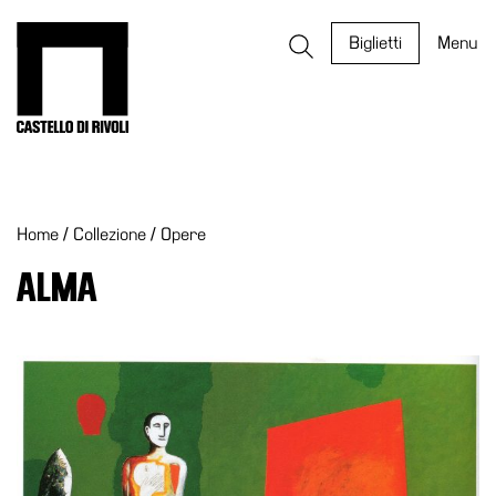
Salta
al
Castello di Rivoli - Vai all'homepage
Biglietti
Menu
contenuto
Programmi
Mostre
Home
/
Collezione
/
Opere
Eventi
Archivi
ALMA
del
Museo
Cosmo
Digitale
EN
Collezione