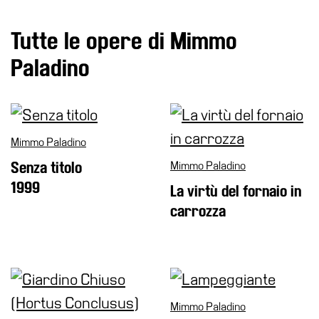
School
Progetti
Tutte le opere di Mimmo
Speciali
Paladino
EN
Ricerca
Storia
Mimmo Paladino
Sedi
Senza titolo
Mimmo Paladino
Tutte
1999
le
La virtù del fornaio in
sedi
carrozza
Edificio
Castello
Manica
Lunga
Mimmo Paladino
Villa