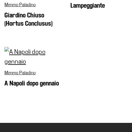
Cerruti
Mimmo Paladino
Lampeggiante
Cosmo
Giardino Chiuso
Digitale
(Hortus Conclusus)
EN
Visita
Biglietti
Shop
Mimmo Paladino
Chi
siamo
A Napoli dopo gennaio
Area
Media
Organizza
il
tuo
evento