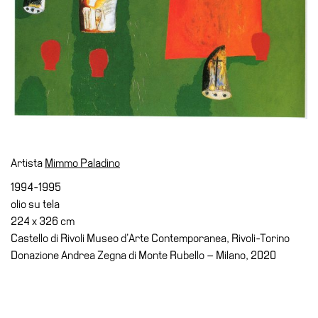
Accessibilità
Educazione
Educazione
News
Dipartimento
Educazione
Formazione
e
Artista
Mimmo Paladino
Ricerca
1994-1995
Famiglie
olio su tela
224 x 326 cm
Scuole
Castello di Rivoli Museo d’Arte Contemporanea, Rivoli-Torino
Visite
Donazione Andrea Zegna di Monte Rubello – Milano, 2020
guidate
Progetto
Summer