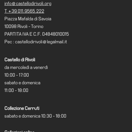
info@castellodirivoli.org
Amministrazione
T +39 011.9565.222
trasparente
Piazza Mafalda di Savoia
Whistleblowing
10098 Rivoli - Torino
Sostieni
PARTITA IVA E C.F. 04848010015
il
Pec : castellodirivoli@legalmail.it
museo
EN
Castello di Rivoli
da mercoledì a venerdì
10:00 - 17:00
sabato e domenica
11:00 - 18:00
Collezione Cerruti
sabato e domenica 10:30 - 18:00