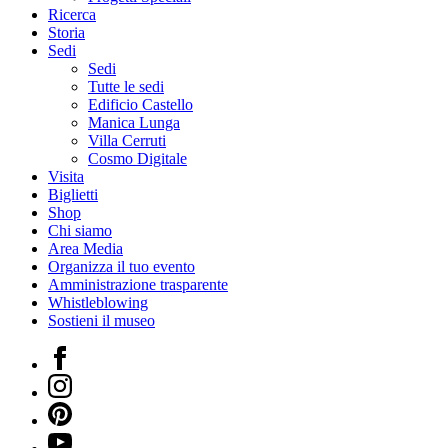
Ricerca
Storia
Sedi
Sedi
Tutte le sedi
Edificio Castello
Manica Lunga
Villa Cerruti
Cosmo Digitale
Visita
Biglietti
Shop
Chi siamo
Area Media
Organizza il tuo evento
Amministrazione trasparente
Whistleblowing
Sostieni il museo
Facebook
Instagram
Pinterest
YouTube