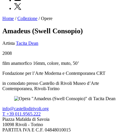
X
Home
/
Collezione
/
Opere
Programmi
Mostre
Amadeus (Swell Consopio)
Eventi
Archivi
Artista
Tacita Dean
del
Museo
2008
Cosmo
Digitale
film anamorfico 16mm, colore, muto, 50’
Collezione
Accessibilità
Fondazione per l’Arte Moderna e Contemporanea CRT
Educazione
Educazione
in comodato presso Castello di Rivoli Museo d’Arte
News
Contemporanea, Rivoli-Torino
Dipartimento
Educazione
Formazione
e
info@castellodirivoli.org
Ricerca
T +39 011.9565.222
Famiglie
Piazza Mafalda di Savoia
Scuole
10098 Rivoli - Torino
Visite
PARTITA IVA E C.F. 04848010015