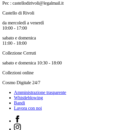
guidate
Pec : castellodirivoli@legalmail.it
Progetto
Summer
Castello di Rivoli
School
da mercoledì a venerdì
Progetti
10:00 - 17:00
Speciali
Ricerca
sabato e domenica
Storia
11:00 - 18:00
Sedi
Tutte
Collezione Cerruti
le
sedi
sabato e domenica 10:30 - 18:00
Edificio
Castello
Collezioni online
Manica
Lunga
Cosmo Digitale 24/7
Villa
Cerruti
Amministrazione trasparente
Cosmo
Whistleblowing
Digitale
Bandi
Visita
Lavora con noi
Biglietti
Shop
Facebook
Chi
Instagram
siamo