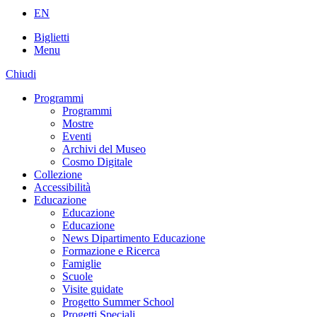
EN
Biglietti
Menu
Chiudi
Programmi
Programmi
Mostre
Eventi
Archivi del Museo
Cosmo Digitale
Collezione
Accessibilità
Educazione
Educazione
Educazione
News Dipartimento Educazione
Formazione e Ricerca
Famiglie
Scuole
Visite guidate
Progetto Summer School
Progetti Speciali