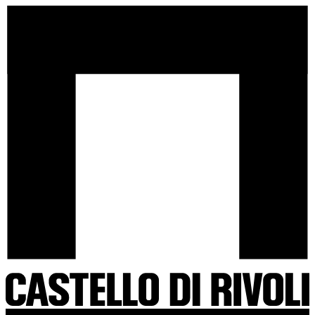
Salta
Castello
al
di
contenuto
Rivoli
-
Vai
all'homepage