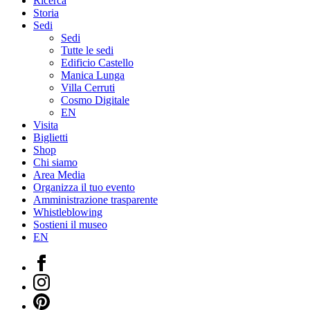
Ricerca
Storia
Sedi
Sedi
Tutte le sedi
Edificio Castello
Manica Lunga
Villa Cerruti
Cosmo Digitale
EN
Visita
Biglietti
Shop
Chi siamo
Area Media
Organizza il tuo evento
Amministrazione trasparente
Whistleblowing
Sostieni il museo
EN
Facebook
Instagram
Pinterest