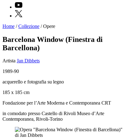
YouTube
X
Home
/
Collezione
/
Opere
Programmi
Mostre
Barcelona Window (Finestra di
Eventi
Barcellona)
Archivi
del
Museo
Artista
Jan Dibbets
Cosmo
Digitale
1989-90
EN
Collezione
acquerello e fotografia su legno
Accessibilità
Educazione
185 x 185 cm
Educazione
Fondazione per l’Arte Moderna e Contemporanea CRT
News
Dipartimento
in comodato presso Castello di Rivoli Museo d’Arte
Educazione
Contemporanea, Rivoli-Torino
Formazione
e
Ricerca
Famiglie