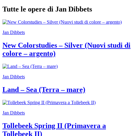
Scuole
Tutte le opere di Jan Dibbets
Visite
guidate
Progetto
Summer
School
Jan Dibbets
Progetti
Speciali
New Colorstudies – Silver (Nuovi studi di
EN
colore – argento)
Ricerca
Storia
Sedi
Tutte
le
Jan Dibbets
sedi
Edificio
Land – Sea (Terra – mare)
Castello
Manica
Lunga
Villa
Cerruti
Jan Dibbets
Cosmo
Digitale
Tollebeek Spring II (Primavera a
EN
Tollebeek II)
Visita