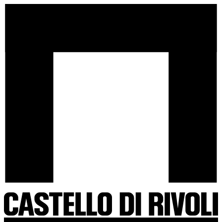
Salta
Castello
al
di
contenuto
Rivoli
-
Vai
all'homepage