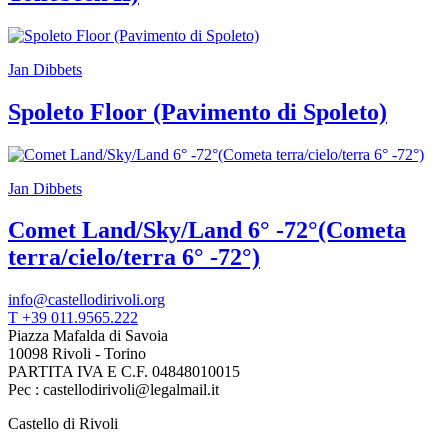
Biglietti
Shop
Chi
siamo
Jan Dibbets
Area
Media
Spoleto Floor (Pavimento di Spoleto)
Organizza
il
tuo
evento
Jan Dibbets
Amministrazione
trasparente
Comet Land/Sky/Land 6° -72°(Cometa
Whistleblowing
Sostieni
terra/cielo/terra 6° -72°)
il
museo
info@castellodirivoli.org
EN
T +39 011.9565.222
Piazza Mafalda di Savoia
10098 Rivoli - Torino
PARTITA IVA E C.F. 04848010015
Pec : castellodirivoli@legalmail.it
Castello di Rivoli