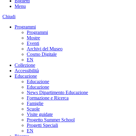
Biglietti
Menu
Chiudi
Programmi
Programmi
Mostre
Eventi
Archivi del Museo
Cosmo Digitale
EN
Collezione
Accessibilità
Educazione
Educazione
Educazione
News Dipartimento Educazione
Formazione e Ricerca
Famiglie
Scuole
Visite guidate
Progetto Summer School
Progetti Speciali
EN