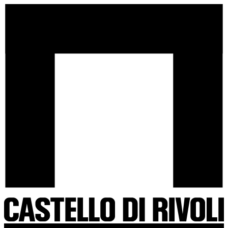
Salta
Castello
al
di
contenuto
Rivoli
-
Vai
all'homepage