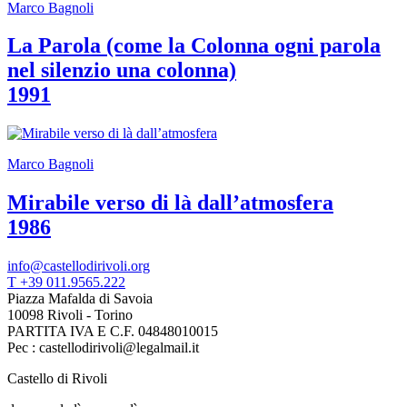
Marco Bagnoli
Area
Media
Organizza
La Parola (come la Colonna ogni parola
il
nel silenzio una colonna)
tuo
evento
1991
Amministrazione
trasparente
Whistleblowing
Sostieni
Marco Bagnoli
il
museo
Mirabile verso di là dall’atmosfera
1986
info@castellodirivoli.org
T +39 011.9565.222
Piazza Mafalda di Savoia
10098 Rivoli - Torino
PARTITA IVA E C.F. 04848010015
Pec : castellodirivoli@legalmail.it
Castello di Rivoli