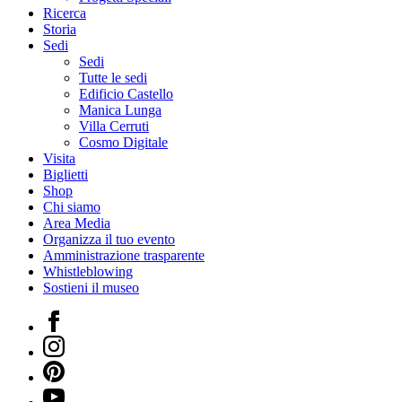
Ricerca
Storia
Sedi
Sedi
Tutte le sedi
Edificio Castello
Manica Lunga
Villa Cerruti
Cosmo Digitale
Visita
Biglietti
Shop
Chi siamo
Area Media
Organizza il tuo evento
Amministrazione trasparente
Whistleblowing
Sostieni il museo
Facebook
Instagram
Pinterest
YouTube