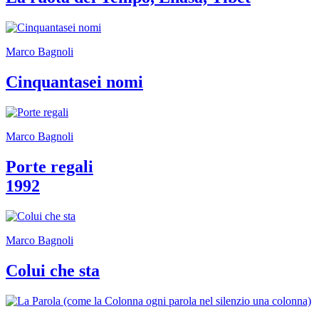
guidate
Progetto
Summer
School
Marco Bagnoli
Progetti
Speciali
Cinquantasei nomi
Ricerca
Storia
Sedi
Tutte
le
Marco Bagnoli
sedi
Edificio
Porte regali
Castello
1992
Manica
Lunga
Villa
Cerruti
Cosmo
Marco Bagnoli
Digitale
Visita
Colui che sta
Biglietti
Shop
Chi
siamo