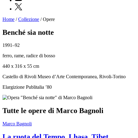
X
Home
/
Collezione
/
Opere
Programmi
Mostre
Benché sia notte
Eventi
Archivi
1991–92
del
Museo
ferro, rame, radice di bosso
Cosmo
Digitale
440 x 316 x 55 cm
Collezione
Accessibilità
Castello di Rivoli Museo d’Arte Contemporanea, Rivoli-Torino
Educazione
Educazione
Elargizione Publitalia ’80
News
Dipartimento
Educazione
Formazione
Tutte le opere di Marco Bagnoli
e
Ricerca
Famiglie
Marco Bagnoli
Scuole
Visite
La ruota del Tempo, Lhasa, Tibet