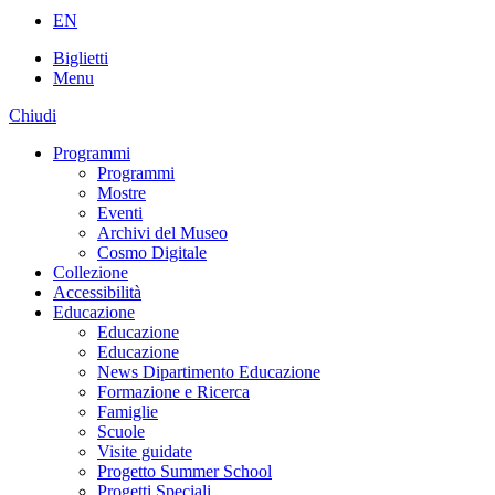
EN
Biglietti
Menu
Chiudi
Programmi
Programmi
Mostre
Eventi
Archivi del Museo
Cosmo Digitale
Collezione
Accessibilità
Educazione
Educazione
Educazione
News Dipartimento Educazione
Formazione e Ricerca
Famiglie
Scuole
Visite guidate
Progetto Summer School
Progetti Speciali