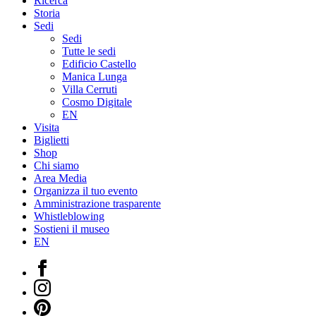
Ricerca
Storia
Sedi
Sedi
Tutte le sedi
Edificio Castello
Manica Lunga
Villa Cerruti
Cosmo Digitale
EN
Visita
Biglietti
Shop
Chi siamo
Area Media
Organizza il tuo evento
Amministrazione trasparente
Whistleblowing
Sostieni il museo
EN
Facebook
Instagram
Pinterest