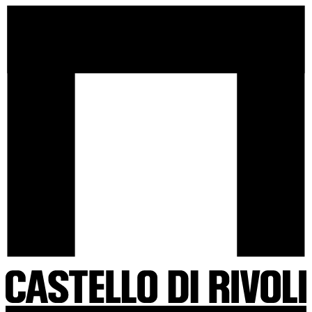
Salta
Castello
al
di
contenuto
Rivoli
-
Vai
all'homepage