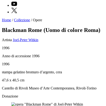
YouTube
X
Home
/
Collezione
/
Opere
Programmi
Mostre
Blackman Rome (Uomo di colore Roma)
Eventi
Archivi
Artista
Joel-Peter Witkin
del
Museo
1996
Cosmo
Digitale
Anno di accessione 1996
EN
Collezione
1996
Accessibilità
Educazione
stampa gelatino bromuro d’argento, cera
Educazione
News
47,6 x 40,5 cm
Dipartimento
Educazione
Castello di Rivoli Museo d’Arte Contemporanea, Rivoli-Torino
Formazione
e
Donazione
Ricerca
Famiglie