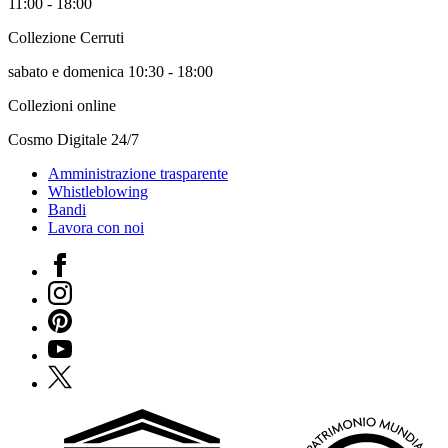
11:00 - 18:00
Biglietti
Shop
Collezione Cerruti
Chi
siamo
sabato e domenica 10:30 - 18:00
Area
Media
Collezioni online
Organizza
il
Cosmo Digitale 24/7
tuo
Amministrazione trasparente
evento
Whistleblowing
Amministrazione
Bandi
trasparente
Lavora con noi
Whistleblowing
Sostieni
Facebook
il
museo
Instagram
EN
Pinterest
YouTube
X