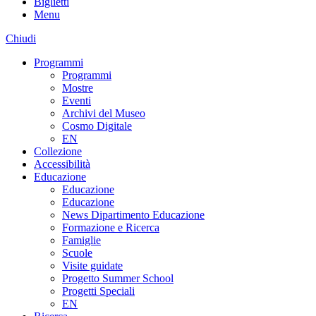
Biglietti
Menu
Chiudi
Programmi
Programmi
Mostre
Eventi
Archivi del Museo
Cosmo Digitale
EN
Collezione
Accessibilità
Educazione
Educazione
Educazione
News Dipartimento Educazione
Formazione e Ricerca
Famiglie
Scuole
Visite guidate
Progetto Summer School
Progetti Speciali
EN