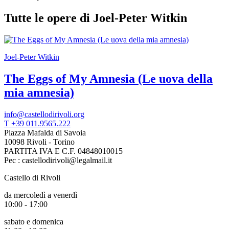
Scuole
Visite
Tutte le opere di Joel-Peter Witkin
guidate
Progetto
Summer
School
Joel-Peter Witkin
Progetti
Speciali
The Eggs of My Amnesia (Le uova della
EN
Ricerca
mia amnesia)
Storia
Sedi
info@castellodirivoli.org
Tutte
T +39 011.9565.222
le
Piazza Mafalda di Savoia
sedi
10098 Rivoli - Torino
Edificio
PARTITA IVA E C.F. 04848010015
Castello
Pec : castellodirivoli@legalmail.it
Manica
Lunga
Castello di Rivoli
Villa
Cerruti
da mercoledì a venerdì
Cosmo
10:00 - 17:00
Digitale
EN
sabato e domenica
Visita