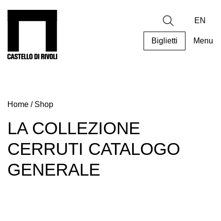
Salta
al
Castello di Rivoli - Vai all'homepage
Ricerca
contenuto
EN
Biglietti
Menu
Programmi
Mostre
Home
/
Shop
Eventi
Archivi
LA COLLEZIONE
del
CERRUTI CATALOGO
Museo
Cosmo
GENERALE
Digitale
Collezione
Accessibilità