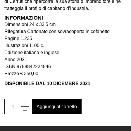
di Cerruti che ripercorre la sua storia d’imprenditore e ne
Visita
tratteggia il profilo di capitano d’industria.
Biglietti
INFORMAZIONI
Dimensioni 24 x 33,5 cm
Shop
Rilegatura Cartonato con sovracoperta in cofanetto
Chi
Pagine 1.235
siamo
Illustrazioni 1100 c.
Edizione italiana e inglese
Area
Anno 2021
Media
ISBN 9788842224846
Organizza
Prezzo € 350,00
il
DISPONIBILE DAL 10 DICEMBRE 2021
tuo
evento
La
Amministrazione
Collezione
Aggiungi al carrello
trasparente
Cerruti
Catalogo
Whistleblowing
Generale
quantità
Sostieni