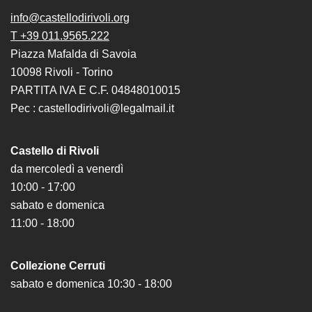
il
info@castellodirivoli.org
museo
T +39 011.9565.222
Piazza Mafalda di Savoia
10098 Rivoli - Torino
PARTITA IVA E C.F. 04848010015
Pec : castellodirivoli@legalmail.it
Castello di Rivoli
da mercoledì a venerdì
10:00 - 17:00
sabato e domenica
11:00 - 18:00
Collezione Cerruti
sabato e domenica 10:30 - 18:00