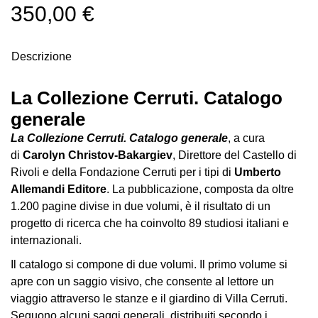
Educazione
350,00
€
Educazione
News
Descrizione
Dipartimento
Educazione
La Collezione Cerruti. Catalogo
Formazione
generale
e
La Collezione Cerruti. Catalogo generale
, a cura
Ricerca
di
Carolyn Christov-Bakargiev
, Direttore del Castello di
Famiglie
Rivoli e della Fondazione Cerruti per i tipi di
Umberto
Allemandi Editore
. La pubblicazione, composta da oltre
Scuole
1.200 pagine divise in due volumi, è il risultato di un
Visite
progetto di ricerca che ha coinvolto 89 studiosi italiani e
guidate
internazionali.
Progetto
Il catalogo si compone di due volumi. Il primo volume si
Summer
apre con un saggio visivo, che consente al lettore un
School
viaggio attraverso le stanze e il giardino di Villa Cerruti.
Seguono alcuni saggi generali, distribuiti secondo i
Progetti