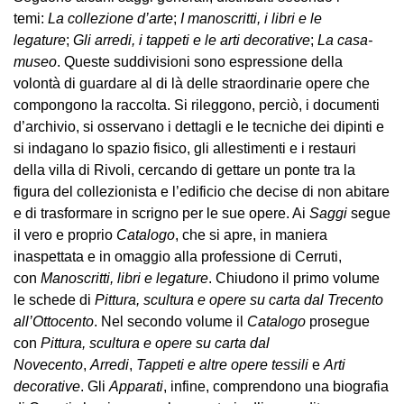
temi:
La collezione d’arte
;
I manoscritti, i libri e le
Speciali
legature
;
Gli arredi, i tappeti e le arti decorative
;
La casa-
Ricerca
museo
. Queste suddivisioni sono espressione della
Storia
volontà di guardare al di là delle straordinarie opere che
compongono la raccolta. Si rileggono, perciò, i documenti
Sedi
d’archivio, si osservano i dettagli e le tecniche dei dipinti e
Tutte
si indagano lo spazio fisico, gli allestimenti e i restauri
le
della villa di Rivoli, cercando di gettare un ponte tra la
sedi
figura del collezionista e l’edificio che decise di non abitare
e di trasformare in scrigno per le sue opere. Ai
Saggi
segue
Edificio
il vero e proprio
Catalogo
, che si apre, in maniera
Castello
inaspettata e in omaggio alla professione di Cerruti,
Manica
con
Manoscritti, libri e legature
. Chiudono il primo volume
Lunga
le schede di
Pittura, scultura e opere su carta dal Trecento
all’Ottocento
. Nel secondo volume il
Catalogo
prosegue
Villa
con
Pittura, scultura e opere su carta dal
Cerruti
Novecento
,
Arredi
,
Tappeti e altre opere tessili
e
Arti
Cosmo
decorative
. Gli
Apparati
, infine, comprendono una biografia
Digitale