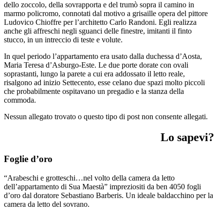
dello zoccolo, della sovrapporta e del trumò sopra il camino in
marmo policromo, connotati dal motivo a grisaille opera del pittore
Ludovico Chioffre per l’architetto Carlo Randoni. Egli realizza
anche gli affreschi negli sguanci delle finestre, imitanti il finto
stucco, in un intreccio di teste e volute.
In quel periodo l’appartamento era usato dalla duchessa d’Aosta,
Maria Teresa d’Asburgo-Este. Le due porte dorate con ovali
soprastanti, lungo la parete a cui era addossato il letto reale,
risalgono ad inizio Settecento, esse celano due spazi molto piccoli
che probabilmente ospitavano un pregadio e la stanza della
commoda.
Nessun allegato trovato o questo tipo di post non consente allegati.
Lo sapevi?
Foglie d’oro
“Arabeschi e grotteschi…nel volto della camera da letto
dell’appartamento di Sua Maestà” impreziositi da ben 4050 fogli
d’oro dal doratore Sebastiano Barberis. Un ideale baldacchino per la
camera da letto del sovrano.