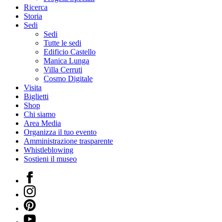
Ricerca
Storia
Sedi
Sedi
Tutte le sedi
Edificio Castello
Manica Lunga
Villa Cerruti
Cosmo Digitale
Visita
Biglietti
Shop
Chi siamo
Area Media
Organizza il tuo evento
Amministrazione trasparente
Whistleblowing
Sostieni il museo
Facebook
Instagram
Pinterest
YouTube