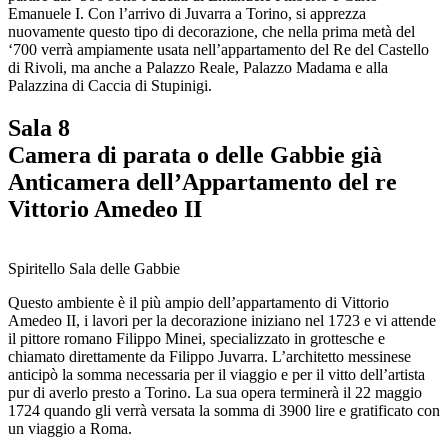
Area
Emanuele I. Con l’arrivo di Juvarra a Torino, si apprezza
Media
nuovamente questo tipo di decorazione, che nella prima metà del
Organizza
‘700 verrà ampiamente usata nell’appartamento del Re del Castello
il
di Rivoli, ma anche a Palazzo Reale, Palazzo Madama e alla
tuo
Palazzina di Caccia di Stupinigi.
evento
Amministrazione
Sala 8
trasparente
Camera di parata o delle Gabbie già
Whistleblowing
Sostieni
Anticamera dell’Appartamento del re
il
Vittorio Amedeo II
museo
Spiritello Sala delle Gabbie
Questo ambiente è il più ampio dell’appartamento di Vittorio
Amedeo II, i lavori per la decorazione iniziano nel 1723 e vi attende
il pittore romano Filippo Minei, specializzato in grottesche e
chiamato direttamente da Filippo Juvarra. L’architetto messinese
anticipò la somma necessaria per il viaggio e per il vitto dell’artista
pur di averlo presto a Torino. La sua opera terminerà il 22 maggio
1724 quando gli verrà versata la somma di 3900 lire e gratificato con
un viaggio a Roma.