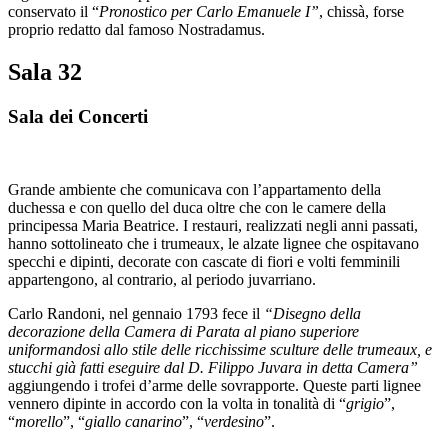
conservato il “
Pronostico per Carlo Emanuele I”
, chissà, forse
proprio redatto dal famoso Nostradamus.
Sala 32
Sala dei Concerti
Grande ambiente che comunicava con l’appartamento della
duchessa e con quello del duca oltre che con le camere della
principessa Maria Beatrice. I restauri, realizzati negli anni passati,
hanno sottolineato che i trumeaux, le alzate lignee che ospitavano
specchi e dipinti, decorate con cascate di fiori e volti femminili
appartengono, al contrario, al periodo juvarriano.
Carlo Randoni, nel gennaio 1793 fece il
“Disegno della
decorazione della Camera di Parata al piano superiore
uniformandosi allo stile delle ricchissime sculture delle trumeaux, e
stucchi già fatti eseguire dal D. Filippo Juvara in detta Camera”
aggiungendo i trofei d’arme delle sovrapporte. Queste parti lignee
vennero dipinte in accordo con la volta in tonalità di “
grigio
”,
“
morello
”, “
giallo canarino
”, “
verdesino
”.