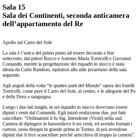
Sala 15
Sala dei Continenti, seconda anticamera
dell’appartamento del Re
Apollo sul Carro del Sole
La sala è l’unica del primo piano ad essere decorata a fine
settecento, dai pittori Rocco e Antonio Maria Torricelli e Giovanni
Comandù, mentre la progettazione dei riquadri in stucco è stata
ideata da Carlo Randoni, ispiratosi allo stile juvarriano della sala
seguente.
Agli angoli della volta “le quattro parti del Mondo” opera dei fratelli
Torricelli, come pure il Carro del Sole, al centro, e le allegorie del Po
e della Dora a sanguigna.
Lungo i due lati lunghi, in sei riquadri in stucco dovevano essere
dipinti i venti dal Comandù. Egli iniziò realizzarne due, poi fatti
cancellare: “Ordinatomi il fu Sig. Intendente (Viotti) nella sud.
Camera di dipingere in bassorilievo li sei venti, ed avendo formati i
cartoni, ossia disegni in grande prima in Torino, di poi avendone
dipinti due li fece scancellare perché arricchiva di troppo la camera”.