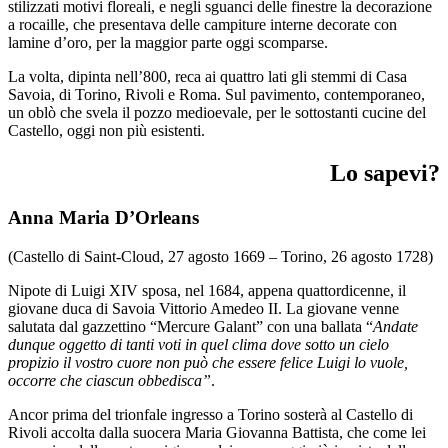
stilizzati motivi floreali, e negli sguanci delle finestre la decorazione
a rocaille, che presentava delle campiture interne decorate con
lamine d’oro, per la maggior parte oggi scomparse.
La volta, dipinta nell’800, reca ai quattro lati gli stemmi di Casa
Savoia, di Torino, Rivoli e Roma. Sul pavimento, contemporaneo,
un oblò che svela il pozzo medioevale, per le sottostanti cucine del
Castello, oggi non più esistenti.
Lo sapevi?
Anna Maria D’Orleans
(Castello di Saint-Cloud, 27 agosto 1669 – Torino, 26 agosto 1728)
Nipote di Luigi XIV sposa, nel 1684, appena quattordicenne, il
giovane duca di Savoia Vittorio Amedeo II. La giovane venne
salutata dal gazzettino “Mercure Galant” con una ballata “
Andate
dunque oggetto di tanti voti in quel clima dove sotto un cielo
propizio il vostro cuore non può che essere felice Luigi lo vuole,
occorre che ciascun obbedisca”
.
Ancor prima del trionfale ingresso a Torino sosterà al Castello di
Rivoli accolta dalla suocera Maria Giovanna Battista, che come lei