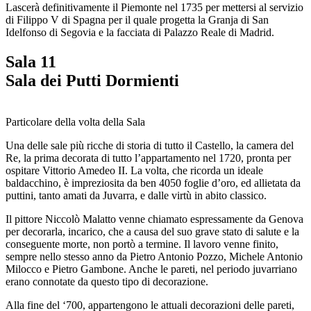
Lascerà definitivamente il Piemonte nel 1735 per mettersi al servizio
di Filippo V di Spagna per il quale progetta la Granja di San
Idelfonso di Segovia e la facciata di Palazzo Reale di Madrid.
Sala 11
Sala dei Putti Dormienti
Particolare della volta della Sala
Una delle sale più ricche di storia di tutto il Castello, la camera del
Re, la prima decorata di tutto l’appartamento nel 1720, pronta per
ospitare Vittorio Amedeo II. La volta, che ricorda un ideale
baldacchino, è impreziosita da ben 4050 foglie d’oro, ed allietata da
puttini, tanto amati da Juvarra, e dalle virtù in abito classico.
Il pittore Niccolò Malatto venne chiamato espressamente da Genova
per decorarla, incarico, che a causa del suo grave stato di salute e la
conseguente morte, non portò a termine. Il lavoro venne finito,
sempre nello stesso anno da Pietro Antonio Pozzo, Michele Antonio
Milocco e Pietro Gambone. Anche le pareti, nel periodo juvarriano
erano connotate da questo tipo di decorazione.
Alla fine del ‘700, appartengono le attuali decorazioni delle pareti,