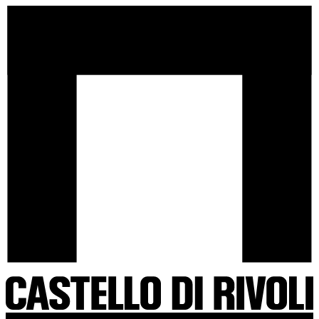
Salta
Castello
al
di
contenuto
Rivoli
-
Vai
all'homepage