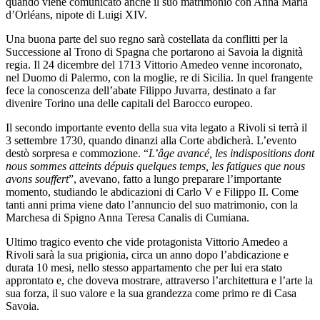
quando viene comunicato anche il suo matrimonio con Anna Maria
d’Orléans, nipote di Luigi XIV.
Una buona parte del suo regno sarà costellata da conflitti per la
Successione al Trono di Spagna che portarono ai Savoia la dignità
regia. Il 24 dicembre del 1713 Vittorio Amedeo venne incoronato,
nel Duomo di Palermo, con la moglie, re di Sicilia. In quel frangente
fece la conoscenza dell’abate Filippo Juvarra, destinato a far
divenire Torino una delle capitali del Barocco europeo.
Il secondo importante evento della sua vita legato a Rivoli si terrà il
3 settembre 1730, quando dinanzi alla Corte abdicherà. L’evento
destò sorpresa e commozione. “
L’âge avancé, les indispositions dont
nous sommes atteints dépuis quelques temps, les fatigues que nous
avons souffert
”, avevano, fatto a lungo preparare l’importante
momento, studiando le abdicazioni di Carlo V e Filippo II. Come
tanti anni prima viene dato l’annuncio del suo matrimonio, con la
Marchesa di Spigno Anna Teresa Canalis di Cumiana.
Ultimo tragico evento che vide protagonista Vittorio Amedeo a
Rivoli sarà la sua prigionia, circa un anno dopo l’abdicazione e
durata 10 mesi, nello stesso appartamento che per lui era stato
approntato e, che doveva mostrare, attraverso l’architettura e l’arte la
sua forza, il suo valore e la sua grandezza come primo re di Casa
Savoia.