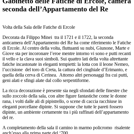
Gabinetto delle Fatiche di Ercole, camera
seconda dell’Appartamento del Re
Volta della Sala delle Fatiche di Ercole
Decorata da Filippo Minei tra il 1721 e il 1722, la seconda
anticamera dell’Appartamento del Re ha come riferimento le Fatiche
di Ercole. Al centro della volta, fluttuanti su nubi, Giunone, Marte e
Giove sta per incoronare l’eroe mentre intorno vi sono e putti recanti
il vello e la clava suoi simboli. Sui quattro lati della volta altrettante
fatiche incastonate in eleganti tempietti: la lotta con il leone Nemeo,
l’uccisione del toro di Creta, la cattura del cinghiale d’Erimanto, e
quella della cerva di Cerinea. Attorno altri personaggi fra cui putti,
geni alati e sfingi alate dal collo serpentiforme.
La ricca decorazione è presente sia negli sfondati delle finestre che
sullo zoccolo della sala, con altre figure fantastiche come le donne
rana, i volti dalle ali di pipistrello, o scene di caccia racchiuse in
eleganti porcellane dipinte. Si suppone che tutte le pareti fossero
dipinte, un ambiente certamente tra i più raffinati dell’appartamento
del re.
A completamento della sala il camino in marmo policromo risalente
anch’esso alla prima parte del ‘700.