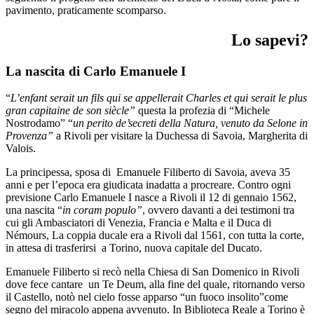
pavimento, praticamente scomparso.
Lo sapevi?
La nascita di Carlo Emanuele I
“
L’enfant serait un fils qui se appellerait Charles et qui serait le plus
gran capitaine de son siècle”
questa la profezia di “Michele
Nostrodamo” “
un perito de’secreti della Natura, venuto da Selone in
Provenza”
a Rivoli per visitare la Duchessa di Savoia, Margherita di
Valois.
La principessa, sposa di Emanuele Filiberto di Savoia, aveva 35
anni e per l’epoca era giudicata inadatta a procreare. Contro ogni
previsione Carlo Emanuele I nasce a Rivoli il 12 di gennaio 1562,
una nascita “
in coram populo”
, ovvero davanti a dei testimoni tra
cui gli Ambasciatori di Venezia, Francia e Malta e il Duca di
Némours, La coppia ducale era a Rivoli dal 1561, con tutta la corte,
in attesa di trasferirsi a Torino, nuova capitale del Ducato.
Emanuele Filiberto si recò nella Chiesa di San Domenico in Rivoli
dove fece cantare un Te Deum, alla fine del quale, ritornando verso
il Castello, notò nel cielo fosse apparso “un fuoco insolito”come
segno del miracolo appena avvenuto. In Biblioteca Reale a Torino è