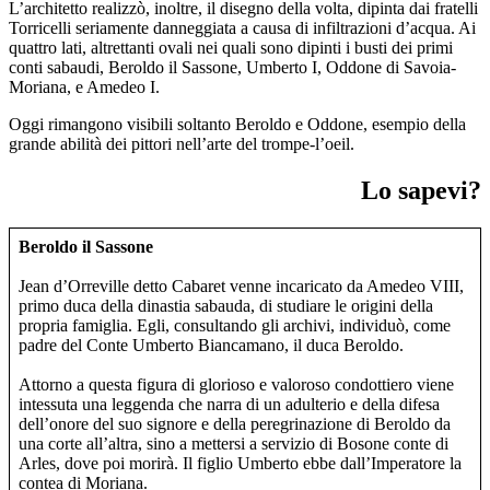
L’architetto realizzò, inoltre, il disegno della volta, dipinta dai fratelli
Torricelli seriamente danneggiata a causa di infiltrazioni d’acqua. Ai
quattro lati, altrettanti ovali nei quali sono dipinti i busti dei primi
conti sabaudi, Beroldo il Sassone, Umberto I, Oddone di Savoia-
Moriana, e Amedeo I.
Oggi rimangono visibili soltanto Beroldo e Oddone, esempio della
grande abilità dei pittori nell’arte del trompe-l’oeil.
Lo sapevi?
Beroldo il Sassone
Jean d’Orreville detto Cabaret venne incaricato da Amedeo VIII,
primo duca della dinastia sabauda, di studiare le origini della
propria famiglia. Egli, consultando gli archivi, individuò, come
padre del Conte Umberto Biancamano, il duca Beroldo.
Attorno a questa figura di glorioso e valoroso condottiero viene
intessuta una leggenda che narra di un adulterio e della difesa
dell’onore del suo signore e della peregrinazione di Beroldo da
una corte all’altra, sino a mettersi a servizio di Bosone conte di
Arles, dove poi morirà. Il figlio Umberto ebbe dall’Imperatore la
contea di Moriana.