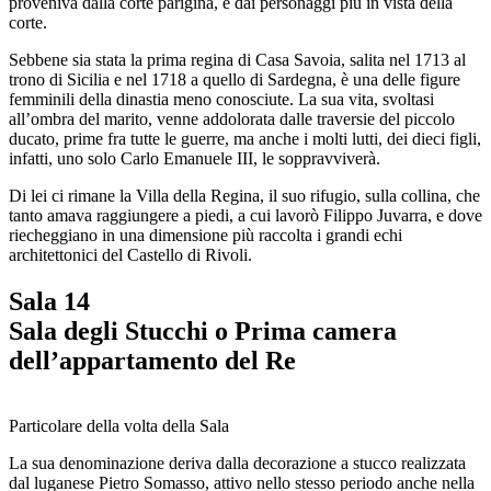
proveniva dalla corte parigina, e dai personaggi più in vista della
corte.
Sebbene sia stata la prima regina di Casa Savoia, salita nel 1713 al
trono di Sicilia e nel 1718 a quello di Sardegna, è una delle figure
femminili della dinastia meno conosciute. La sua vita, svoltasi
all’ombra del marito, venne addolorata dalle traversie del piccolo
ducato, prime fra tutte le guerre, ma anche i molti lutti, dei dieci figli,
infatti, uno solo Carlo Emanuele III, le soppravviverà.
Di lei ci rimane la Villa della Regina, il suo rifugio, sulla collina, che
tanto amava raggiungere a piedi, a cui lavorò Filippo Juvarra, e dove
riecheggiano in una dimensione più raccolta i grandi echi
architettonici del Castello di Rivoli.
Sala 14
Sala degli Stucchi o Prima camera
dell’appartamento del Re
Particolare della volta della Sala
La sua denominazione deriva dalla decorazione a stucco realizzata
dal luganese Pietro Somasso, attivo nello stesso periodo anche nella