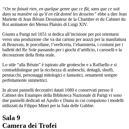
“On ne faisait rien, en quelque genre que ce fût, sans que ce soit
dans sa manière où qu’il en eût donné les desseins”
ebbe a dire Jean
Mariette di Jean Bérain Dessinateur de la Chambre et du Cabinet du
Roi animatore dei Menus Plaisirs di Luigi XIV.
Giunto a Parigi nel 1651 si dedica all’incisione per poi orientarsi
verso una produzione che va dai cartoni per arazzi per la manifattura
di Beauvais, le porcellane, l’oreficeria, l’ebanisteria, i costumi per i
balletti del Re Sole passando per i giochi d’artificio, i caroselli e la
decorazione della flotta reale.
Lo stile “alla Bérain” è ispirato alle grottesche e a Raffaello e si
contraddistingue per la ricchezza di arabeschi, dettagli, sbuffi,
pennacchi, personaggi mitologici e fantastici, ornamenti sempre
perfettamente simmetrici.
In alcuni pannelli decorativi datati 1680 e conservati presso il
Cabinet des Estampes della Biblioteca Nazionale di Parigi vi sono
due pannelli dedicati ad Apollo e Diana in cui compaiono i modelli
utilizzati da Filippo Minei per la Sala delle Gabbie.
Sala 9
Camera dei Trofei