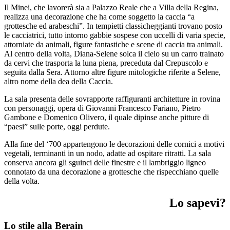
Il Minei, che lavorerà sia a Palazzo Reale che a Villa della Regina,
realizza una decorazione che ha come soggetto la caccia “a
grottesche ed arabeschi”. In tempietti classicheggianti trovano posto
le cacciatrici, tutto intorno gabbie sospese con uccelli di varia specie,
attorniate da animali, figure fantastiche e scene di caccia tra animali.
Al centro della volta, Diana-Selene solca il cielo su un carro trainato
da cervi che trasporta la luna piena, preceduta dal Crepuscolo e
seguita dalla Sera. Attorno altre figure mitologiche riferite a Selene,
altro nome della dea della Caccia.
La sala presenta delle sovrapporte raffiguranti architetture in rovina
con personaggi, opera di Giovanni Francesco Fariano, Pietro
Gambone e Domenico Olivero, il quale dipinse anche pitture di
“paesi” sulle porte, oggi perdute.
Alla fine del ‘700 appartengono le decorazioni delle cornici a motivi
vegetali, terminanti in un nodo, adatte ad ospitare ritratti. La sala
conserva ancora gli sguinci delle finestre e il lambriggio ligneo
connotato da una decorazione a grottesche che rispecchiano quelle
della volta.
Lo sapevi?
Lo stile alla Berain