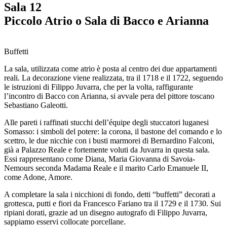
Sala 12
Piccolo Atrio o Sala di Bacco e Arianna
Buffetti
La sala, utilizzata come atrio è posta al centro dei due appartamenti
reali. La decorazione viene realizzata, tra il 1718 e il 1722, seguendo
le istruzioni di Filippo Juvarra, che per la volta, raffigurante
l’incontro di Bacco con Arianna, si avvale pera del pittore toscano
Sebastiano Galeotti.
Alle pareti i raffinati stucchi dell’équipe degli stuccatori luganesi
Somasso: i simboli del potere: la corona, il bastone del comando e lo
scettro, le due nicchie con i busti marmorei di Bernardino Falconi,
già a Palazzo Reale e fortemente voluti da Juvarra in questa sala.
Essi rappresentano come Diana, Maria Giovanna di Savoia-
Nemours seconda Madama Reale e il marito Carlo Emanuele II,
come Adone, Amore.
A completare la sala i nicchioni di fondo, detti “buffetti” decorati a
grottesca, putti e fiori da Francesco Fariano tra il 1729 e il 1730. Sui
ripiani dorati, grazie ad un disegno autografo di Filippo Juvarra,
sappiamo esservi collocate porcellane.