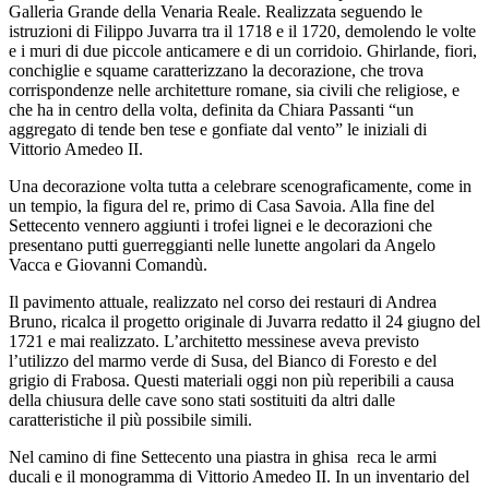
Galleria Grande della Venaria Reale. Realizzata seguendo le
istruzioni di Filippo Juvarra tra il 1718 e il 1720, demolendo le volte
e i muri di due piccole anticamere e di un corridoio. Ghirlande, fiori,
conchiglie e squame caratterizzano la decorazione, che trova
corrispondenze nelle architetture romane, sia civili che religiose, e
che ha in centro della volta, definita da Chiara Passanti “un
aggregato di tende ben tese e gonfiate dal vento” le iniziali di
Vittorio Amedeo II.
Una decorazione volta tutta a celebrare scenograficamente, come in
un tempio, la figura del re, primo di Casa Savoia. Alla fine del
Settecento vennero aggiunti i trofei lignei e le decorazioni che
presentano putti guerreggianti nelle lunette angolari da Angelo
Vacca e Giovanni Comandù.
Il pavimento attuale, realizzato nel corso dei restauri di Andrea
Bruno, ricalca il progetto originale di Juvarra redatto il 24 giugno del
1721 e mai realizzato. L’architetto messinese aveva previsto
l’utilizzo del marmo verde di Susa, del Bianco di Foresto e del
grigio di Frabosa. Questi materiali oggi non più reperibili a causa
della chiusura delle cave sono stati sostituiti da altri dalle
caratteristiche il più possibile simili.
Nel camino di fine Settecento una piastra in ghisa reca le armi
ducali e il monogramma di Vittorio Amedeo II. In un inventario del