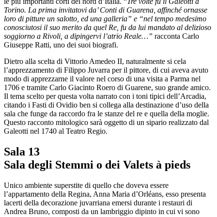
le più importanti corti del nord d’Italia. “
Tre volte fu il Galeotti a
Torino. La prima invitatovi da’ Conti di Guarena, affinché ornasse
loro di pitture un salotto, ed una galleria” e “nel tempo medesimo
conosciutosi il suo merito da quel Re, fu da lui mandato al delizioso
soggiorno a Rivoli, a dipingervi l’atrio Reale…”
racconta Carlo
Giuseppe Ratti, uno dei suoi biografi.
Dietro alla scelta di Vittorio Amedeo II, naturalmente si cela
l’apprezzamento di Filippo Juvarra per il pittore, di cui aveva avuto
modo di apprezzarne il valore nel corso di una visita a Parma nel
1706 e tramite Carlo Giacinto Roero di Guarene, suo grande amico.
Il tema scelto per questa volta narrato con i toni tipici dell’Arcadia,
citando i Fasti di Ovidio ben si collega alla destinazione d’uso della
sala che funge da raccordo fra le stanze del re e quella della moglie.
Questo racconto mitologico sarà oggetto di un sipario realizzato dal
Galeotti nel 1740 al Teatro Regio.
Sala 13
Sala degli Stemmi o dei Valets à pieds
Unico ambiente superstite di quello che doveva essere
l’appartamento della Regina, Anna Maria d’Orléans, esso presenta
lacerti della decorazione juvarriana emersi durante i restauri di
Andrea Bruno, composti da un lambriggio dipinto in cui vi sono