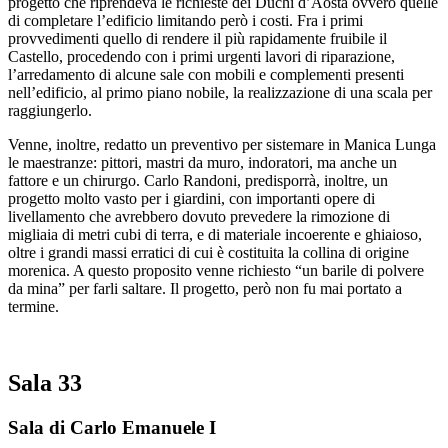
progetto che riprendeva le richieste dei Duchi d’Aosta ovvero quelle
di completare l’edificio limitando però i costi. Fra i primi
provvedimenti quello di rendere il più rapidamente fruibile il
Castello, procedendo con i primi urgenti lavori di riparazione,
l’arredamento di alcune sale con mobili e complementi presenti
nell’edificio, al primo piano nobile, la realizzazione di una scala per
raggiungerlo.
Venne, inoltre, redatto un preventivo per sistemare in Manica Lunga
le maestranze: pittori, mastri da muro, indoratori, ma anche un
fattore e un chirurgo. Carlo Randoni, predisporrà, inoltre, un
progetto molto vasto per i giardini, con importanti opere di
livellamento che avrebbero dovuto prevedere la rimozione di
migliaia di metri cubi di terra, e di materiale incoerente e ghiaioso,
oltre i grandi massi erratici di cui è costituita la collina di origine
morenica. A questo proposito venne richiesto “un barile di polvere
da mina” per farli saltare. Il progetto, però non fu mai portato a
termine.
Sala 33
Sala di Carlo Emanuele I