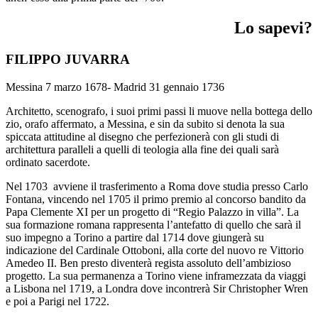
Lo sapevi?
FILIPPO JUVARRA
Messina 7 marzo 1678- Madrid 31 gennaio 1736
Architetto, scenografo, i suoi primi passi li muove nella bottega dello
zio, orafo affermato, a Messina, e sin da subito si denota la sua
spiccata attitudine al disegno che perfezionerà con gli studi di
architettura paralleli a quelli di teologia alla fine dei quali sarà
ordinato sacerdote.
Nel 1703 avviene il trasferimento a Roma dove studia presso Carlo
Fontana, vincendo nel 1705 il primo premio al concorso bandito da
Papa Clemente XI per un progetto di “Regio Palazzo in villa”. La
sua formazione romana rappresenta l’antefatto di quello che sarà il
suo impegno a Torino a partire dal 1714 dove giungerà su
indicazione del Cardinale Ottoboni, alla corte del nuovo re Vittorio
Amedeo II. Ben presto diventerà regista assoluto dell’ambizioso
progetto. La sua permanenza a Torino viene inframezzata da viaggi
a Lisbona nel 1719, a Londra dove incontrerà Sir Christopher Wren
e poi a Parigi nel 1722.