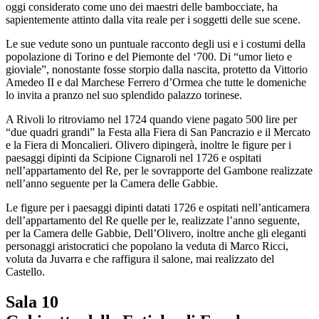
oggi considerato come uno dei maestri delle bambocciate, ha
sapientemente attinto dalla vita reale per i soggetti delle sue scene.
Le sue vedute sono un puntuale racconto degli usi e i costumi della
popolazione di Torino e del Piemonte del ‘700. Di “umor lieto e
gioviale”, nonostante fosse storpio dalla nascita, protetto da Vittorio
Amedeo II e dal Marchese Ferrero d’Ormea che tutte le domeniche
lo invita a pranzo nel suo splendido palazzo torinese.
A Rivoli lo ritroviamo nel 1724 quando viene pagato 500 lire per
“due quadri grandi” la Festa alla Fiera di San Pancrazio e il Mercato
e la Fiera di Moncalieri. Olivero dipingerà, inoltre le figure per i
paesaggi dipinti da Scipione Cignaroli nel 1726 e ospitati
nell’appartamento del Re, per le sovrapporte del Gambone realizzate
nell’anno seguente per la Camera delle Gabbie.
Le figure per i paesaggi dipinti datati 1726 e ospitati nell’anticamera
dell’appartamento del Re quelle per le, realizzate l’anno seguente,
per la Camera delle Gabbie, Dell’Olivero, inoltre anche gli eleganti
personaggi aristocratici che popolano la veduta di Marco Ricci,
voluta da Juvarra e che raffigura il salone, mai realizzato del
Castello.
Sala 10