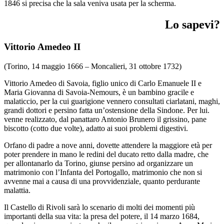
1846 si precisa che la sala veniva usata per la scherma.
Lo sapevi?
Vittorio Amedeo II
(Torino, 14 maggio 1666 – Moncalieri, 31 ottobre 1732)
Vittorio Amedeo di Savoia, figlio unico di Carlo Emanuele II e
Maria Giovanna di Savoia-Nemours, è un bambino gracile e
malaticcio, per la cui guarigione vennero consultati ciarlatani, maghi,
grandi dottori e persino fatta un’ostensione della Sindone. Per lui.
venne realizzato, dal panattaro Antonio Brunero il grissino, pane
biscotto (cotto due volte), adatto ai suoi problemi digestivi.
Orfano di padre a nove anni, dovette attendere la maggiore età per
poter prendere in mano le redini del ducato retto dalla madre, che
per allontanarlo da Torino, giunse persino ad organizzare un
matrimonio con l’Infanta del Portogallo, matrimonio che non si
avvenne mai a causa di una provvidenziale, quanto perdurante
malattia.
Il Castello di Rivoli sarà lo scenario di molti dei momenti più
importanti della sua vita: la presa del potere, il 14 marzo 1684,