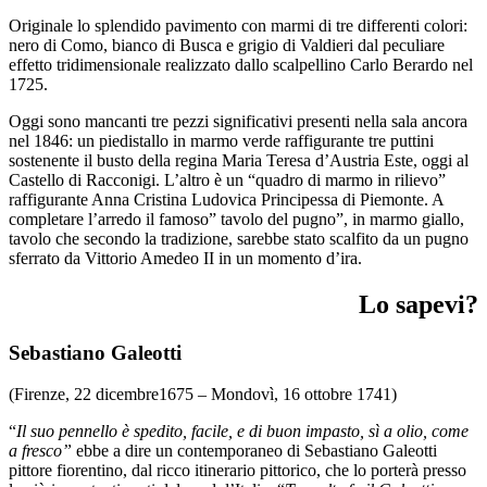
Originale lo splendido pavimento con marmi di tre differenti colori:
nero di Como, bianco di Busca e grigio di Valdieri dal peculiare
effetto tridimensionale realizzato dallo scalpellino Carlo Berardo nel
1725.
Oggi sono mancanti tre pezzi significativi presenti nella sala ancora
nel 1846: un piedistallo in marmo verde raffigurante tre puttini
sostenente il busto della regina Maria Teresa d’Austria Este, oggi al
Castello di Racconigi. L’altro è un “quadro di marmo in rilievo”
raffigurante Anna Cristina Ludovica Principessa di Piemonte. A
completare l’arredo il famoso” tavolo del pugno”, in marmo giallo,
tavolo che secondo la tradizione, sarebbe stato scalfito da un pugno
sferrato da Vittorio Amedeo II in un momento d’ira.
Lo sapevi?
Sebastiano Galeotti
(Firenze, 22 dicembre1675 – Mondovì, 16 ottobre 1741)
“
Il suo pennello è spedito, facile, e di buon impasto, sì a olio, come
a fresco”
ebbe a dire un contemporaneo di Sebastiano Galeotti
pittore fiorentino, dal ricco itinerario pittorico, che lo porterà presso