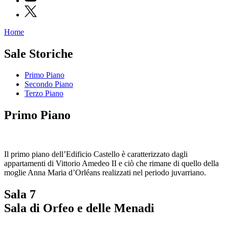
X
Home
Programmi
Mostre
Sale Storiche
Eventi
Archivi
Primo Piano
del
Secondo Piano
Museo
Terzo Piano
Cosmo
Digitale
Primo Piano
Collezione
Accessibilità
Educazione
Educazione
News
Il primo piano dell’Edificio Castello è caratterizzato dagli
Dipartimento
appartamenti di Vittorio Amedeo II e ciò che rimane di quello della
Educazione
moglie Anna Maria d’Orléans realizzati nel periodo juvarriano.
Formazione
e
Sala 7
Ricerca
Famiglie
Sala di Orfeo e delle Menadi
Scuole
Visite