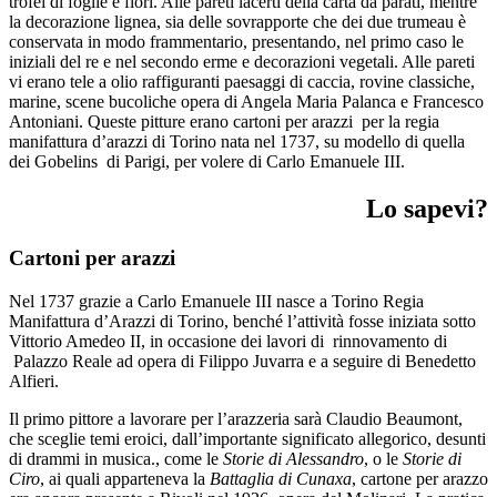
trofei di foglie e fiori. Alle pareti lacerti della carta da parati, mentre
la decorazione lignea, sia delle sovrapporte che dei due trumeau è
conservata in modo frammentario, presentando, nel primo caso le
iniziali del re e nel secondo erme e decorazioni vegetali. Alle pareti
vi erano tele a olio raffiguranti paesaggi di caccia, rovine classiche,
marine, scene bucoliche opera di Angela Maria Palanca e Francesco
Antoniani. Queste pitture erano cartoni per arazzi per la regia
manifattura d’arazzi di Torino nata nel 1737, su modello di quella
dei Gobelins di Parigi, per volere di Carlo Emanuele III.
Lo sapevi?
Cartoni per arazzi
Nel 1737 grazie a Carlo Emanuele III nasce a Torino Regia
Manifattura d’Arazzi di Torino, benché l’attività fosse iniziata sotto
Vittorio Amedeo II, in occasione dei lavori di rinnovamento di
Palazzo Reale ad opera di Filippo Juvarra e a seguire di Benedetto
Alfieri.
Il primo pittore a lavorare per l’arazzeria sarà Claudio Beaumont,
che sceglie temi eroici, dall’importante significato allegorico, desunti
di drammi in musica., come le
Storie di Alessandro
, o le
Storie di
Ciro
, ai quali apparteneva la
Battaglia di Cunaxa
, cartone per arazzo