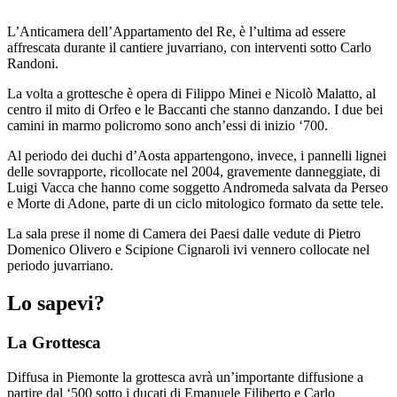
guidate
Progetto
L’Anticamera dell’Appartamento del Re, è l’ultima ad essere
Summer
affrescata durante il cantiere juvarriano, con interventi sotto Carlo
School
Randoni.
Progetti
Speciali
La volta a grottesche è opera di Filippo Minei e Nicolò Malatto, al
Ricerca
centro il mito di Orfeo e le Baccanti che stanno danzando. I due bei
Storia
camini in marmo policromo sono anch’essi di inizio ‘700.
Sedi
Tutte
Al periodo dei duchi d’Aosta appartengono, invece, i pannelli lignei
le
delle sovrapporte, ricollocate nel 2004, gravemente danneggiate, di
sedi
Luigi Vacca che hanno come soggetto Andromeda salvata da Perseo
Edificio
e Morte di Adone, parte di un ciclo mitologico formato da sette tele.
Castello
Manica
La sala prese il nome di Camera dei Paesi dalle vedute di Pietro
Lunga
Domenico Olivero e Scipione Cignaroli ivi vennero collocate nel
Villa
periodo juvarriano.
Cerruti
Cosmo
Lo sapevi?
Digitale
Visita
La Grottesca
Biglietti
Shop
Chi
Diffusa in Piemonte la grottesca avrà un’importante diffusione a
siamo
partire dal ‘500 sotto i ducati di Emanuele Filiberto e Carlo