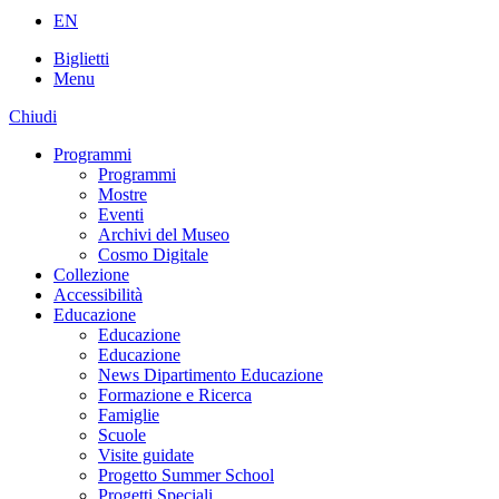
EN
Biglietti
Menu
Chiudi
Programmi
Programmi
Mostre
Eventi
Archivi del Museo
Cosmo Digitale
Collezione
Accessibilità
Educazione
Educazione
Educazione
News Dipartimento Educazione
Formazione e Ricerca
Famiglie
Scuole
Visite guidate
Progetto Summer School
Progetti Speciali