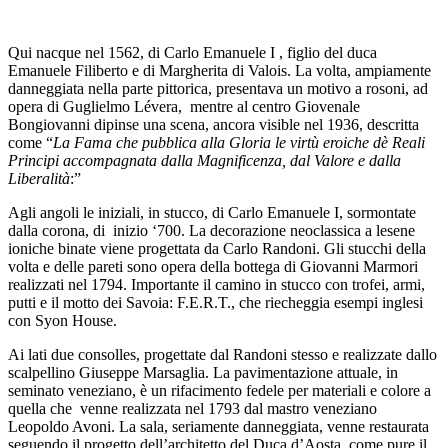
Qui nacque nel 1562, di Carlo Emanuele I , figlio del duca
Emanuele Filiberto e di Margherita di Valois. La volta, ampiamente
danneggiata nella parte pittorica, presentava un motivo a rosoni, ad
opera di Guglielmo Lévera, mentre al centro Giovenale
Bongiovanni dipinse una scena, ancora visible nel 1936, descritta
come “
La Fama che pubblica alla Gloria le virtù eroiche dè Reali
Principi accompagnata dalla Magnificenza, dal Valore e dalla
Liberalità
:”
Agli angoli le iniziali, in stucco, di Carlo Emanuele I, sormontate
dalla corona, di inizio ‘700. La decorazione neoclassica a lesene
ioniche binate viene progettata da Carlo Randoni. Gli stucchi della
volta e delle pareti sono opera della bottega di Giovanni Marmori
realizzati nel 1794. Importante il camino in stucco con trofei, armi,
putti e il motto dei Savoia: F.E.R.T., che riecheggia esempi inglesi
con Syon House.
Ai lati due consolles, progettate dal Randoni stesso e realizzate dallo
scalpellino Giuseppe Marsaglia. La pavimentazione attuale, in
seminato veneziano, è un rifacimento fedele per materiali e colore a
quella che venne realizzata nel 1793 dal mastro veneziano
Leopoldo Avoni. La sala, seriamente danneggiata, venne restaurata
seguendo il progetto dell’architetto del Duca d’Aosta, come pure il