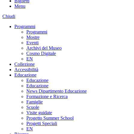
Biglietti
Menu
Chiudi
Programmi
Programmi
Mostre
Eventi
Archivi del Museo
Cosmo Digitale
EN
Collezione
Accessibilità
Educazione
Educazione
Educazione
News Dipartimento Educazione
Formazione e Ricerca
Famiglie
Scuole
Visite guidate
Progetto Summer School
Progetti Speciali
EN