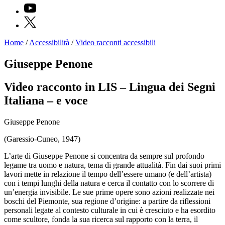
YouTube
X
Home
/
Accessibilità
/
Video racconti accessibili
Programmi
Mostre
Giuseppe Penone
Eventi
Archivi
Video racconto in LIS – Lingua dei Segni
del
Museo
Italiana – e voce
Cosmo
Digitale
Giuseppe Penone
EN
Collezione
(Garessio-Cuneo, 1947)
Accessibilità
Educazione
L’arte di Giuseppe Penone si concentra da sempre sul profondo
Educazione
legame tra uomo e natura, tema di grande attualità. Fin dai suoi primi
News
lavori mette in relazione il tempo dell’essere umano (e dell’artista)
Dipartimento
con i tempi lunghi della natura e cerca il contatto con lo scorrere di
Educazione
un’energia invisibile. Le sue prime opere sono azioni realizzate nei
Formazione
boschi del Piemonte, sua regione d’origine: a partire da riflessioni
e
personali legate al contesto culturale in cui è cresciuto e ha esordito
Ricerca
come scultore, fonda la sua ricerca sul rapporto con la terra, il
Famiglie