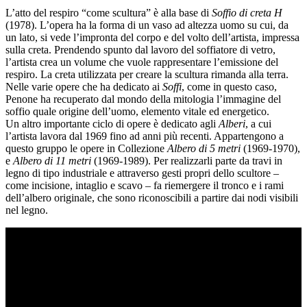
Biglietti
L’atto del respiro “come scultura” è alla base di
Soffio di creta H
Shop
(1978). L’opera ha la forma di un vaso ad altezza uomo su cui, da
Chi
un lato, si vede l’impronta del corpo e del volto dell’artista, impressa
siamo
sulla creta. Prendendo spunto dal lavoro del soffiatore di vetro,
Area
l’artista crea un volume che vuole rappresentare l’emissione del
Media
respiro. La creta utilizzata per creare la scultura rimanda alla terra.
Organizza
Nelle varie opere che ha dedicato ai
Soffi
, come in questo caso,
il
Penone ha recuperato dal mondo della mitologia l’immagine del
tuo
soffio quale origine dell’uomo, elemento vitale ed energetico.
evento
Un altro importante ciclo di opere è dedicato agli
Alberi
, a cui
Amministrazione
l’artista lavora dal 1969 fino ad anni più recenti. Appartengono a
trasparente
questo gruppo le opere in Collezione
Albero di 5 metri
(1969-1970),
Whistleblowing
e
Albero di 11 metri
(1969-1989). Per realizzarli parte da travi in
Sostieni
legno di tipo industriale e attraverso gesti propri dello scultore –
il
come incisione, intaglio e scavo – fa riemergere il tronco e i rami
museo
dell’albero originale, che sono riconoscibili a partire dai nodi visibili
EN
nel legno.