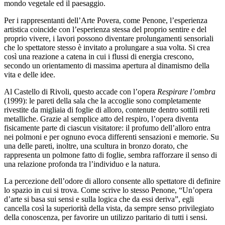
mondo vegetale ed il paesaggio.
Scuole
Visite
Per i rappresentanti dell’Arte Povera, come Penone, l’esperienza
guidate
artistica coincide con l’esperienza stessa del proprio sentire e del
Progetto
proprio vivere, i lavori possono diventare prolungamenti sensoriali
Summer
che lo spettatore stesso è invitato a prolungare a sua volta. Si crea
School
così una reazione a catena in cui i flussi di energia crescono,
Progetti
secondo un orientamento di massima apertura al dinamismo della
Speciali
vita e delle idee.
EN
Ricerca
Al Castello di Rivoli, questo accade con l’opera
Respirare l’ombra
Storia
(1999): le pareti della sala che la accoglie sono completamente
Sedi
rivestite da migliaia di foglie di alloro, contenute dentro sottili reti
Tutte
metalliche. Grazie al semplice atto del respiro, l’opera diventa
le
fisicamente parte di ciascun visitatore: il profumo dell’alloro entra
sedi
nei polmoni e per ognuno evoca differenti sensazioni e memorie. Su
Edificio
una delle pareti, inoltre, una scultura in bronzo dorato, che
Castello
rappresenta un polmone fatto di foglie, sembra rafforzare il senso di
Manica
una relazione profonda tra l’individuo e la natura.
Lunga
Villa
La percezione dell’odore di alloro consente allo spettatore di definire
Cerruti
lo spazio in cui si trova. Come scrive lo stesso Penone, “Un’opera
Cosmo
d’arte si basa sui sensi e sulla logica che da essi deriva”, egli
Digitale
cancella così la superiorità della vista, da sempre senso privilegiato
EN
della conoscenza, per favorire un utilizzo paritario di tutti i sensi.
Visita