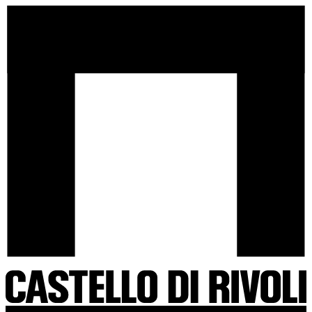
Salta
Castello
al
di
contenuto
Rivoli
-
Vai
all'homepage