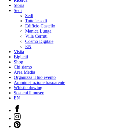
Ricerca
Storia
Sedi
Sedi
Tutte le sedi
Edificio Castello
Manica Lunga
Villa Cerruti
Cosmo Digitale
EN
Visita
Biglietti
Shop
Chi siamo
Area Media
Organizza il tuo evento
Amministrazione trasparente
Whistleblowing
Sostieni il museo
EN
Facebook
Instagram
Pinterest