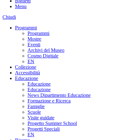
Biglietti
Menu
Chiudi
Programmi
Programmi
Mostre
Eventi
Archivi del Museo
Cosmo Digitale
EN
Collezione
Accessibilità
Educazione
Educazione
Educazione
News Dipartimento Educazione
Formazione e Ricerca
Famiglie
Scuole
Visite guidate
Progetto Summer School
Progetti Speciali
EN