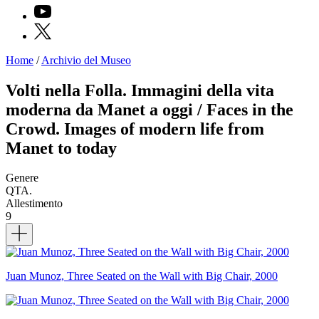
YouTube
X
Home
/
Archivio del Museo
Programmi
Mostre
Volti nella Folla. Immagini della vita
Eventi
moderna da Manet a oggi / Faces in the
Archivi
del
Crowd. Images of modern life from
Museo
Manet to today
Cosmo
Digitale
EN
Genere
Collezione
QTA.
Accessibilità
Allestimento
Educazione
9
Educazione
Dettagli
News
Dipartimento
Educazione
Formazione
Juan Munoz, Three Seated on the Wall with Big Chair, 2000
e
Ricerca
Famiglie