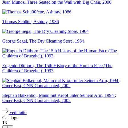
Juan Munoz, Three Seated on the Wall with Big Chair, 2000
Scuole
Visite
guidate
Progetto
Thomas Schütte, Ashtray, 1986
Summer
School
Progetti
Speciali
George Segal, The Dry Cleaning Store, 1964
EN
Ricerca
Storia
Sedi
Tutte
Eugenio Dittborn, The 15th History of the Human Face (The
le
Children of Brueghel), 1993
sedi
Edificio
Castello
Manica
Stephan Balkenhol, Mann mit Kropf unter Seinem Arm, 1994 ;
Lunga
Omer Fast, CNN Concatenated, 2002
Villa
Cerruti
Cosmo
vedi tutto
Digitale
Catalogo
EN
13
Visita