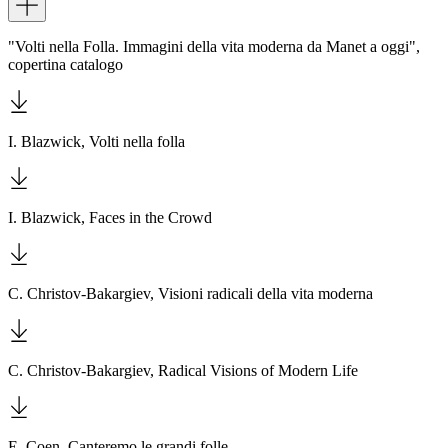
Dettagli
Biglietti
Shop
"Volti nella Folla. Immagini della vita moderna da Manet a oggi",
Chi
copertina catalogo
siamo
Area
Media
Organizza
il
I. Blazwick, Volti nella folla
tuo
evento
Amministrazione
trasparente
I. Blazwick, Faces in the Crowd
Whistleblowing
Sostieni
il
museo
C. Christov-Bakargiev, Visioni radicali della vita moderna
EN
C. Christov-Bakargiev, Radical Visions of Modern Life
E. Coen, Canteremo le grandi folle