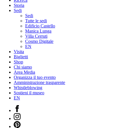
Ricerca
Storia
Sedi
Sedi
Tutte le sedi
Edificio Castello
Manica Lunga
Villa Cerruti
Cosmo Digitale
EN
Visita
Biglietti
Shop
Chi siamo
Area Media
Organizza il tuo evento
Amministrazione trasparente
Whistleblowing
Sostieni il museo
EN
Facebook
Instagram
Pinterest