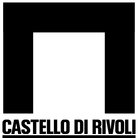
Salta
Castello
al
di
contenuto
Rivoli
-
Vai
all'homepage