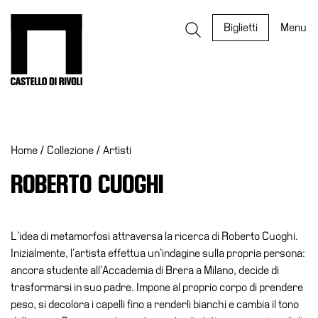
Salta
al
Castello di Rivoli - Vai all'homepage
Biglietti
Menu
contenuto
Programmi
Mostre
Home
/
Collezione
/
Artisti
Eventi
Archivi
ROBERTO CUOGHI
del
Museo
Cosmo
L’idea di metamorfosi attraversa la ricerca di Roberto Cuoghi.
Digitale
Inizialmente, l’artista effettua un’indagine sulla propria persona:
ancora studente all’Accademia di Brera a Milano, decide di
EN
trasformarsi in suo padre. Impone al proprio corpo di prendere
Collezione
peso, si decolora i capelli fino a renderli bianchi e cambia il tono