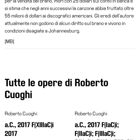
per la vendita del brano, morì con 25 dollari sul conto in banca e
Cerruti
si stima che negli anni successivi la canzone abbia fruttato oltre
Cosmo
55 milioni di dollari ai discografici americani. Gli eredi dell’autore
Digitale
attualmente non godono di alcun diritto sul brano e vivono in
condizioni disagiate a Johannesburg.
EN
[MB]
Visita
Biglietti
Shop
Chi
Tutte le opere di Roberto
siamo
Cuoghi
Area
Media
Organizza
Roberto Cuoghi
Roberto Cuoghi
il
a.C., 2017 F(XIIIaC)i
a.C., 2017 F(IaC)i;
tuo
2017
F(IIaC)i; F(IIIaC)i;
evento