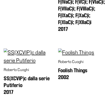
F(IVaC)i; F(VC)i; F(VIaC)i;
Amministrazione
F(VIIaC)i; F(VIIIaC)i;
trasparente
F(IXaC)i; F(XaC)i;
Whistleblowing
F(XIaC)i; F(XIIaC)i
Sostieni
2017
il
museo
EN
Roberto Cuoghi
Roberto Cuoghi
Foolish Things
2002
SS(XCVIP)c dalla serie
Putiferio
2017