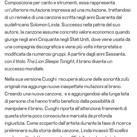
School
Composizione per canto e strumenti, essa rappresenta
un’ulteriore mutazione impressa ad una mutazione, trattandosi
Progetti
di un remake di una canzone scritta negli anni Quaranta dal
Speciali
sudafricano Solomon Linda. Successo nella patria del suo
EN
autore, la canzone assume concreto valore economico quando
giunge negli anni Cinquanta negli Stati Uniti, dove viene usata da
Ricerca
una compagnia discografica e viene più volte interpretata e
Storia
modificata da numerosi gruppi. A partire dagli anni Sessanta,
con il titolo
The Lion Sleeps Tonight
, il brano diventa un
Sedi
successo mondiale.
Tutte
Nella sua versione Cuoghi recupera alcune delle sonorità zulù
le
originali ma aggiunge nuove inaspettate mutazioni al brano.
sedi
Creando una nuova canzone, e e aggiungendosi alla lunga lista
Edificio
di persone che hanno tratto beneficio dalla possibilità di
Castello
manipolare il brano, Cuoghi riporta all’attenzione frammenti di
questa storia poco conosciuta e marcata da profonda
Manica
ingiustizia. Come scoperto dall’artista durante la fase di ricerca
Lunga
preliminare sulla storia della canzone, Linda incassò 10 scellini
Villa