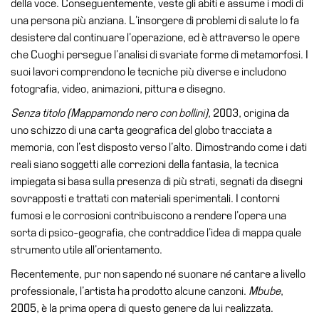
della voce. Conseguentemente, veste gli abiti e assume i modi di
Accessibilità
una persona più anziana. L’insorgere di problemi di salute lo fa
Educazione
desistere dal continuare l’operazione, ed è attraverso le opere
che Cuoghi persegue l’analisi di svariate forme di metamorfosi. I
Educazione
suoi lavori comprendono le tecniche più diverse e includono
News
fotografia, video, animazioni, pittura e disegno.
Dipartimento
Senza titolo (Mappamondo nero con bollini),
2003, origina da
Educazione
uno schizzo di una carta geografica del globo tracciata a
Formazione
memoria, con l’est disposto verso l’alto. Dimostrando come i dati
e
reali siano soggetti alle correzioni della fantasia, la tecnica
Ricerca
impiegata si basa sulla presenza di più strati, segnati da disegni
sovrapposti e trattati con materiali sperimentali. I contorni
Famiglie
fumosi e le corrosioni contribuiscono a rendere l’opera una
Scuole
sorta di psico-geografia, che contraddice l’idea di mappa quale
Visite
strumento utile all’orientamento.
guidate
Recentemente, pur non sapendo né suonare né cantare a livello
Progetto
professionale, l’artista ha prodotto alcune canzoni.
Mbube
,
Summer
2005, è la prima opera di questo genere da lui realizzata.