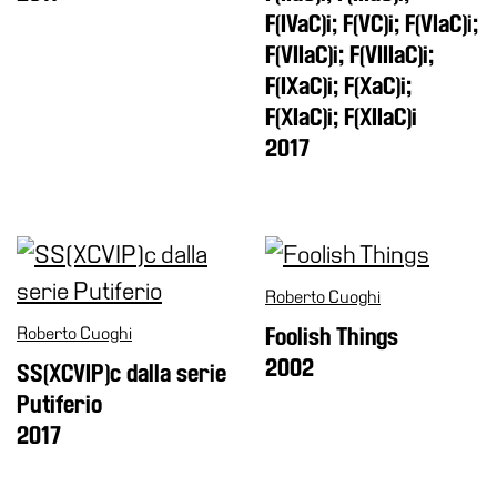
Cerruti
F(IVaC)i; F(VC)i; F(VIaC)i;
F(VIIaC)i; F(VIIIaC)i;
Cosmo
Digitale
F(IXaC)i; F(XaC)i;
F(XIaC)i; F(XIIaC)i
EN
2017
Visita
Biglietti
Shop
Chi
Roberto Cuoghi
siamo
Roberto Cuoghi
Foolish Things
Area
2002
Media
SS(XCVIP)c dalla serie
Putiferio
Organizza
il
2017
tuo
evento