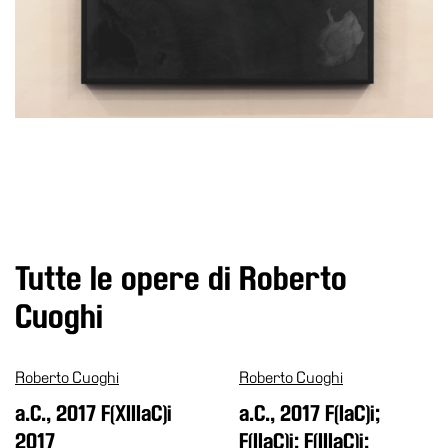
School
Progetti
Speciali
EN
Ricerca
Storia
Sedi
Tutte
le
Tutte le opere di Roberto
sedi
Cuoghi
Edificio
Castello
Roberto Cuoghi
Roberto Cuoghi
Manica
Lunga
a.C., 2017 F(XIIIaC)i
a.C., 2017 F(IaC)i;
Villa
2017
F(IIaC)i; F(IIIaC)i;