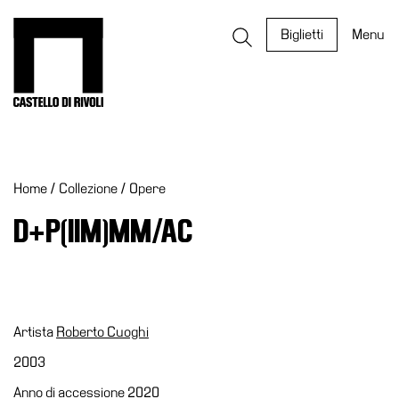
Salta
al
Castello di Rivoli - Vai all'homepage
Biglietti
Menu
contenuto
Programmi
Mostre
Home
/
Collezione
/
Opere
Eventi
Archivi
D+P(IIM)MM/AC
del
Museo
Cosmo
Digitale
Artista
Roberto Cuoghi
EN
2003
Collezione
Anno di accessione 2020