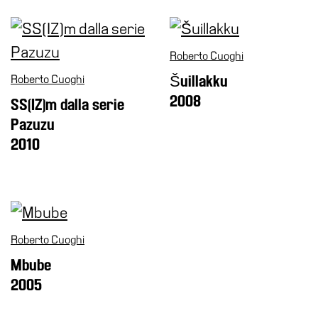
Amministrazione
trasparente
Roberto Cuoghi
Whistleblowing
Roberto Cuoghi
Šuillakku
Sostieni
il
2008
SS(IZ)m dalla serie
museo
Pazuzu
EN
2010
Roberto Cuoghi
Mbube
2005