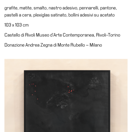
Accessibilità
grafite, matite, smalto, nastro adesivo, pennarelli, pantone,
Educazione
pastelli a cera, plexiglas satinato, bollini adesivi su acetato
Educazione
103 x 103 cm
News
Castello di Rivoli Museo d’Arte Contemporanea, Rivoli-Torino
Dipartimento
Donazione Andrea Zegna di Monte Rubello – Milano
Educazione
Formazione
e
Ricerca
Famiglie
Scuole
Visite
guidate
Progetto
Summer