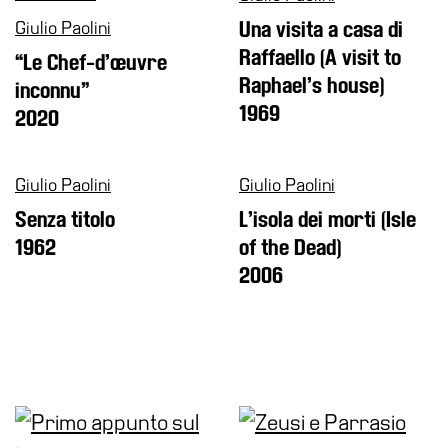
Cosmo
Digitale
Giulio Paolini
Una visita a casa di
Raffaello (A visit to
EN
“Le Chef-d’œuvre
Raphael’s house)
inconnu”
Visita
1969
2020
Biglietti
Shop
Giulio Paolini
Giulio Paolini
Chi
siamo
Senza titolo
L’isola dei morti (Isle
1962
of the Dead)
Area
Media
2006
Organizza
il
tuo
evento
Amministrazione
trasparente