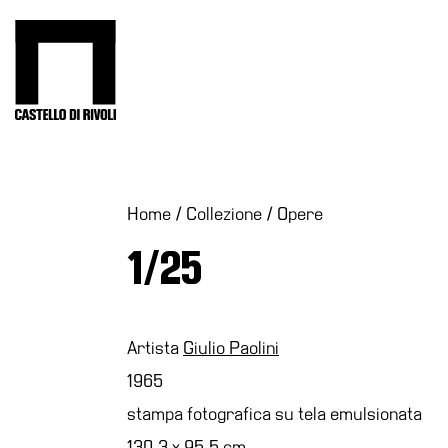
Salta
al
Castello di Rivoli - Vai all'homepage
contenuto
Programmi
Mostre
Eventi
Home
/
Collezione
/
Opere
Archivi
1/25
del
Museo
Cosmo
Digitale
Artista
Giulio Paolini
EN
1965
stampa fotografica su tela emulsionata
Collezione
130,3 x 95,5 cm