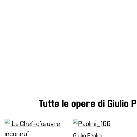
Progetti
Speciali
EN
Ricerca
Storia
Sedi
Tutte
le
sedi
Edificio
Castello
Tutte le opere di Giulio P
Manica
Lunga
Villa
Cerruti
Giulio Paolini