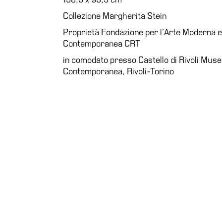
Accessibilità
Collezione Margherita Stein
Educazione
Proprietà Fondazione per l’Arte Moderna e
Educazione
Contemporanea CRT
News
in comodato presso Castello di Rivoli Muse
Dipartimento
Contemporanea, Rivoli-Torino
Educazione
Formazione
e
Ricerca
Famiglie
Scuole
Visite
guidate
Progetto
Summer
School