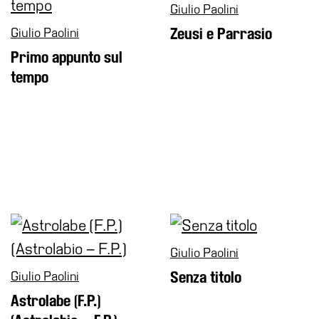
Giulio Paolini
Whistleblowing
Giulio Paolini
Zeusi e Parrasio
Sostieni
il
Primo appunto sul
museo
tempo
EN
Giulio Paolini
Giulio Paolini
Senza titolo
Astrolabe (F.P.)