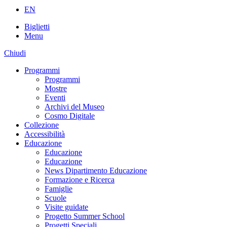
EN
Biglietti
Menu
Chiudi
Programmi
Programmi
Mostre
Eventi
Archivi del Museo
Cosmo Digitale
Collezione
Accessibilità
Educazione
Educazione
Educazione
News Dipartimento Educazione
Formazione e Ricerca
Famiglie
Scuole
Visite guidate
Progetto Summer School
Progetti Speciali