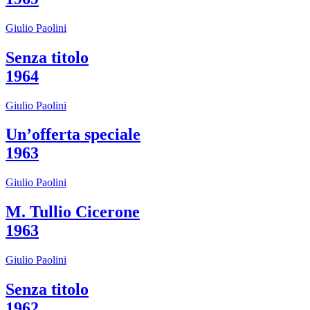
Area
Media
Giulio Paolini
Organizza
il
Senza titolo
tuo
evento
1964
Amministrazione
trasparente
Giulio Paolini
Whistleblowing
Sostieni
il
Un’offerta speciale
museo
1963
Giulio Paolini
M. Tullio Cicerone
1963
Giulio Paolini
Senza titolo
1962