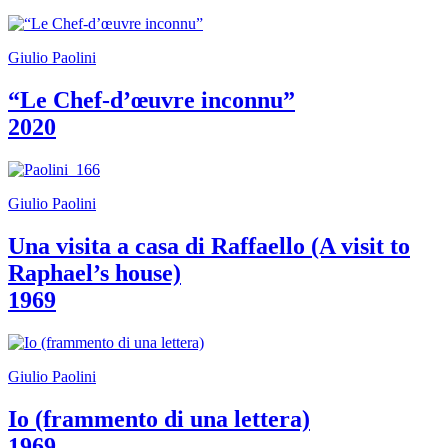
guidate
Progetto
Summer
Giulio Paolini
School
Progetti
“Le Chef-d’œuvre inconnu”
Speciali
Ricerca
2020
Storia
Sedi
Tutte
le
Giulio Paolini
sedi
Edificio
Castello
Una visita a casa di Raffaello (A visit to
Manica
Raphael’s house)
Lunga
Villa
1969
Cerruti
Cosmo
Digitale
Visita
Giulio Paolini
Biglietti
Shop
Io (frammento di una lettera)
Chi
siamo
1969