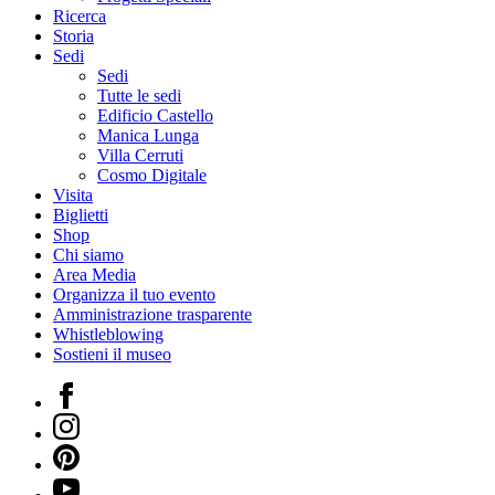
Ricerca
Storia
Sedi
Sedi
Tutte le sedi
Edificio Castello
Manica Lunga
Villa Cerruti
Cosmo Digitale
Visita
Biglietti
Shop
Chi siamo
Area Media
Organizza il tuo evento
Amministrazione trasparente
Whistleblowing
Sostieni il museo
Facebook
Instagram
Pinterest
YouTube