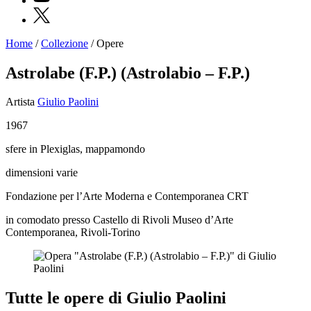
X
Home
/
Collezione
/
Opere
Programmi
Mostre
Astrolabe (F.P.) (Astrolabio – F.P.)
Eventi
Archivi
Artista
Giulio Paolini
del
Museo
1967
Cosmo
Digitale
sfere in Plexiglas, mappamondo
Collezione
Accessibilità
dimensioni varie
Educazione
Educazione
Fondazione per l’Arte Moderna e Contemporanea CRT
News
Dipartimento
in comodato presso Castello di Rivoli Museo d’Arte
Educazione
Contemporanea, Rivoli-Torino
Formazione
e
Ricerca
Famiglie
Scuole
Tutte le opere di Giulio Paolini
Visite