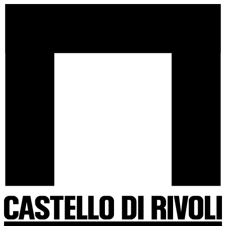
Salta
Castello
al
di
contenuto
Rivoli
-
Vai
all'homepage