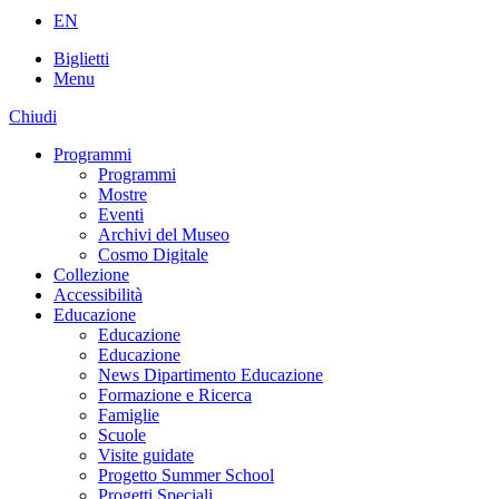
EN
Biglietti
Menu
Chiudi
Programmi
Programmi
Mostre
Eventi
Archivi del Museo
Cosmo Digitale
Collezione
Accessibilità
Educazione
Educazione
Educazione
News Dipartimento Educazione
Formazione e Ricerca
Famiglie
Scuole
Visite guidate
Progetto Summer School
Progetti Speciali