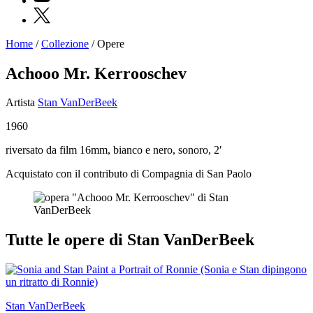
X
Home
/
Collezione
/
Opere
Programmi
Mostre
Achooo Mr. Kerrooschev
Eventi
Archivi
Artista
Stan VanDerBeek
del
Museo
1960
Cosmo
Digitale
riversato da film 16mm, bianco e nero, sonoro, 2′
Collezione
Accessibilità
Acquistato con il contributo di Compagnia di San Paolo
Educazione
Educazione
News
Dipartimento
Educazione
Tutte le opere di Stan VanDerBeek
Formazione
e
Ricerca
Famiglie
Scuole
Visite
Stan VanDerBeek