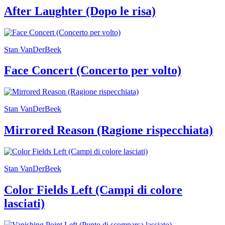
Area
After Laughter (Dopo le risa)
Media
Organizza
il
tuo
Stan VanDerBeek
evento
Amministrazione
trasparente
Face Concert (Concerto per volto)
Whistleblowing
Sostieni
il
museo
Stan VanDerBeek
Mirrored Reason (Ragione rispecchiata)
Stan VanDerBeek
Color Fields Left (Campi di colore
lasciati)