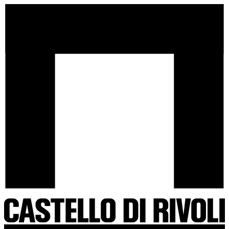
Salta
Castello
al
di
contenuto
Rivoli
-
Vai
all'homepage