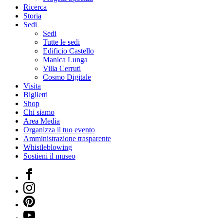
Ricerca
Storia
Sedi
Sedi
Tutte le sedi
Edificio Castello
Manica Lunga
Villa Cerruti
Cosmo Digitale
Visita
Biglietti
Shop
Chi siamo
Area Media
Organizza il tuo evento
Amministrazione trasparente
Whistleblowing
Sostieni il museo
Facebook
Instagram
Pinterest
YouTube