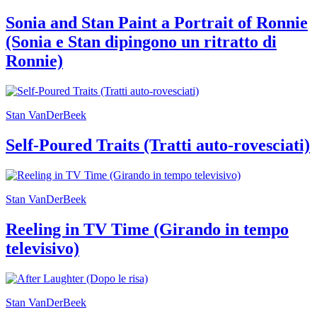
guidate
Progetto
Sonia and Stan Paint a Portrait of Ronnie
Summer
(Sonia e Stan dipingono un ritratto di
School
Progetti
Ronnie)
Speciali
Ricerca
Storia
Sedi
Stan VanDerBeek
Tutte
le
Self-Poured Traits (Tratti auto-rovesciati)
sedi
Edificio
Castello
Manica
Lunga
Stan VanDerBeek
Villa
Cerruti
Reeling in TV Time (Girando in tempo
Cosmo
televisivo)
Digitale
Visita
Biglietti
Shop
Chi
Stan VanDerBeek
siamo