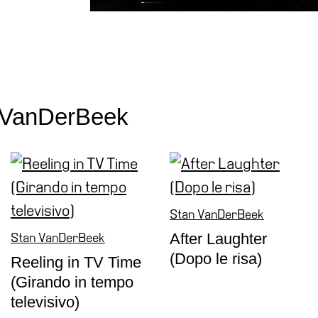
n VanDerBeek
Stan VanDerBeek
After Laughter
Stan VanDerBeek
(Dopo le risa)
Reeling in TV Time
(Girando in tempo
televisivo)