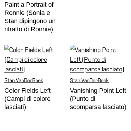
Paint a Portrait of
Biglietti
Ronnie (Sonia e
Shop
Stan dipingono un
Chi
ritratto di Ronnie)
siamo
Area
Media
Organizza
il
tuo
evento
Stan VanDerBeek
Stan VanDerBeek
Amministrazione
Color Fields Left
Vanishing Point Left
trasparente
(Campi di colore
(Punto di
Whistleblowing
lasciati)
scomparsa lasciato)
Sostieni
il
museo