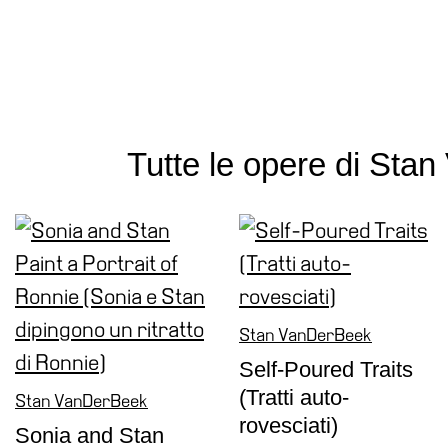
Ricerca
Storia
Sedi
Tutte
le
Tutte le opere di Sta
sedi
Edificio
Castello
Manica
Lunga
Villa
Stan VanDerBeek
Cerruti
Self-Poured Traits
Cosmo
(Tratti auto-
Digitale
Stan VanDerBeek
rovesciati)
Visita
Sonia and Stan