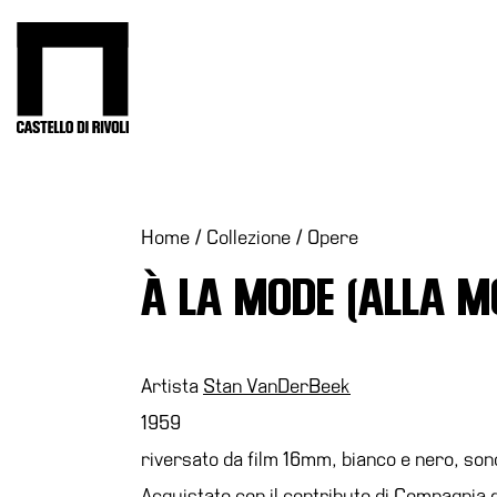
Salta
al
Castello di Rivoli - Vai all'homepage
contenuto
Programmi
Mostre
Eventi
Home
/
Collezione
/
Opere
Archivi
À LA MODE (ALLA M
del
Museo
Cosmo
Digitale
Artista
Stan VanDerBeek
Collezione
1959
Accessibilità
riversato da film 16mm, bianco e nero, sono
Educazione
Acquistato con il contributo di Compagnia 