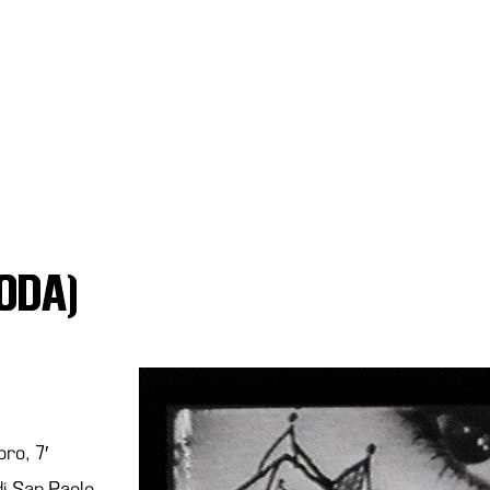
ODA)
ro, 7′
di San Paolo