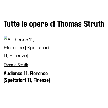
Speciali
Ricerca
Tutte le opere di Thomas Struth
Storia
Sedi
Tutte
le
sedi
Edificio
Castello
Thomas Struth
Manica
Audience 11, Florence
Lunga
(Spettatori 11, Firenze)
Villa
Cerruti
Cosmo
Digitale