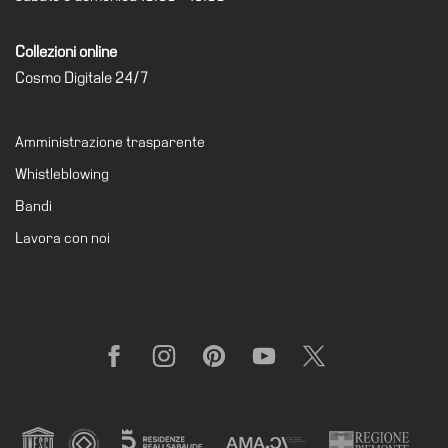
il
museo
Collezioni online
Cosmo Digitale 24/7
Amministrazione trasparente
Whistleblowing
Bandi
Lavora con noi
Facebook
Instagram
Pinterest
YouTube
X