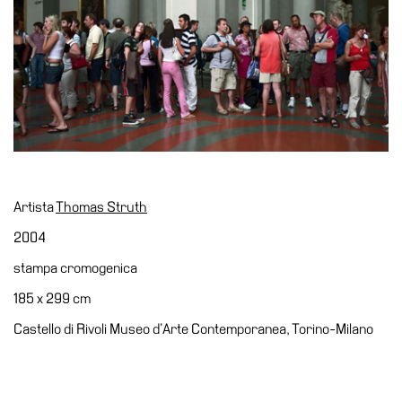
Educazione
Educazione
News
Dipartimento
Educazione
Formazione
e
Ricerca
Artista
Thomas Struth
Famiglie
2004
Scuole
stampa cromogenica
Visite
guidate
185 x 299 cm
Progetto
Castello di Rivoli Museo d’Arte Contemporanea, Torino-Milano
Summer
School
Progetti