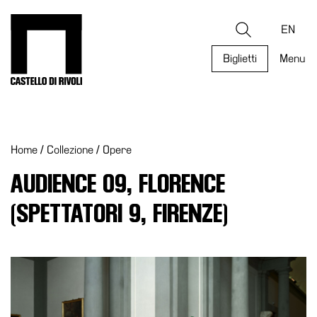
Salta
al
Castello di Rivoli - Vai all'homepage
Ricerca
contenuto
EN
Biglietti
Menu
Programmi
Mostre
Home
/
Collezione
/
Opere
Eventi
Archivi
AUDIENCE 09, FLORENCE
del
(SPETTATORI 9, FIRENZE)
Museo
Cosmo
Digitale
Collezione
Accessibilità