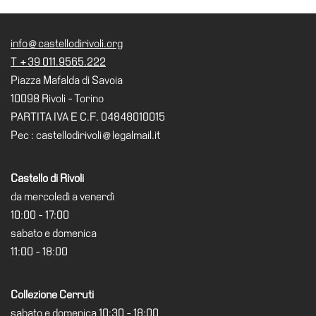
Visita
Biglietti
info@castellodirivoli.org
T +39 011.9565.222
Shop
Piazza Mafalda di Savoia
Chi
10098 Rivoli - Torino
siamo
PARTITA IVA E C.F. 04848010015
Area
Pec : castellodirivoli@legalmail.it
Media
Organizza
Castello di Rivoli
il
da mercoledì a venerdì
tuo
10:00 - 17:00
evento
sabato e domenica
Amministrazione
11:00 - 18:00
trasparente
Whistleblowing
Collezione Cerruti
Sostieni
sabato e domenica 10:30 - 18:00