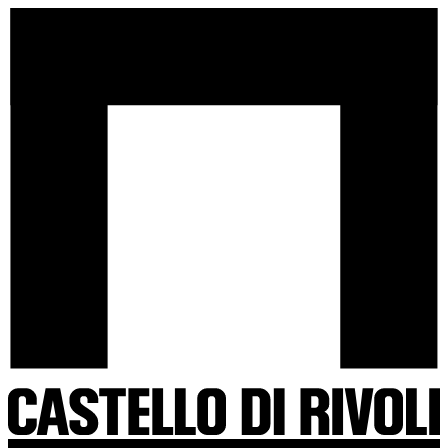
Salta
Castello
al
di
contenuto
Rivoli
-
Vai
all'homepage