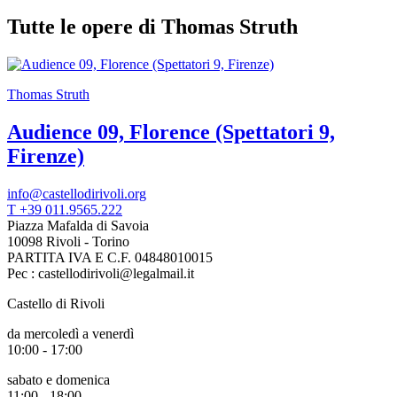
Scuole
Tutte le opere di Thomas Struth
Visite
guidate
Progetto
Summer
School
Thomas Struth
Progetti
Speciali
Audience 09, Florence (Spettatori 9,
EN
Firenze)
Ricerca
Storia
Sedi
info@castellodirivoli.org
Tutte
T +39 011.9565.222
le
Piazza Mafalda di Savoia
sedi
10098 Rivoli - Torino
Edificio
PARTITA IVA E C.F. 04848010015
Castello
Pec : castellodirivoli@legalmail.it
Manica
Lunga
Castello di Rivoli
Villa
Cerruti
da mercoledì a venerdì
Cosmo
10:00 - 17:00
Digitale
EN
sabato e domenica
Visita
11:00 - 18:00