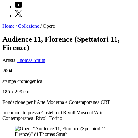
YouTube
X
Home
/
Collezione
/
Opere
Programmi
Mostre
Audience 11, Florence (Spettatori 11,
Eventi
Firenze)
Archivi
del
Museo
Artista
Thomas Struth
Cosmo
Digitale
2004
EN
Collezione
stampa cromogenica
Accessibilità
Educazione
185 x 299 cm
Educazione
Fondazione per l’Arte Moderna e Contemporanea CRT
News
Dipartimento
in comodato presso Castello di Rivoli Museo d’Arte
Educazione
Contemporanea, Rivoli-Torino
Formazione
e
Ricerca
Famiglie