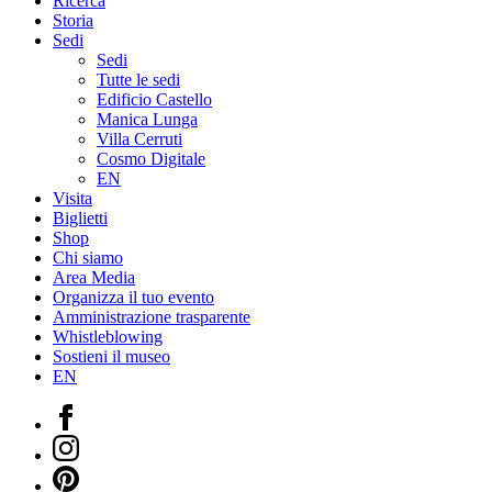
Ricerca
Storia
Sedi
Sedi
Tutte le sedi
Edificio Castello
Manica Lunga
Villa Cerruti
Cosmo Digitale
EN
Visita
Biglietti
Shop
Chi siamo
Area Media
Organizza il tuo evento
Amministrazione trasparente
Whistleblowing
Sostieni il museo
EN
Facebook
Instagram
Pinterest