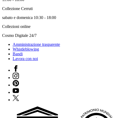
Biglietti
Shop
Collezione Cerruti
Chi
sabato e domenica 10:30 - 18:00
siamo
Area
Collezioni online
Media
Organizza
Cosmo Digitale 24/7
il
tuo
Amministrazione trasparente
evento
Whistleblowing
Amministrazione
Bandi
trasparente
Lavora con noi
Whistleblowing
Sostieni
Facebook
il
museo
Instagram
EN
Pinterest
YouTube
X