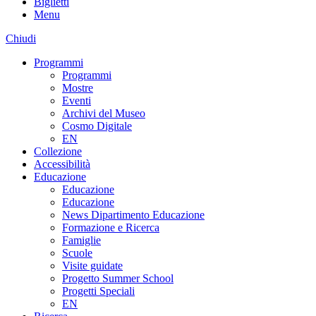
Biglietti
Menu
Chiudi
Programmi
Programmi
Mostre
Eventi
Archivi del Museo
Cosmo Digitale
EN
Collezione
Accessibilità
Educazione
Educazione
Educazione
News Dipartimento Educazione
Formazione e Ricerca
Famiglie
Scuole
Visite guidate
Progetto Summer School
Progetti Speciali
EN